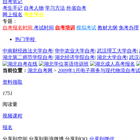
自考笔记
考生手记
自考人物
学习方法
外省自考
网上报名
考生平台
专题：
自考报名时间
考试时间
自考培训
模拟考试
教材大纲
免考办理
热门学校
中南财经政法大学自考
|
华中农业大学自考
|
武汉理工大学自考
|
湖北第二师范学院自考
|
湖北经济学院自考
|
湖北大学自考
|
武汉
当前位置：
湖北自考网
>
2009年1月电子商务与现代物流自考
资料领取
1751
阅读量
视频课程
报名
分享到空间
分享到新浪微博
分享到QQ
分享到微信