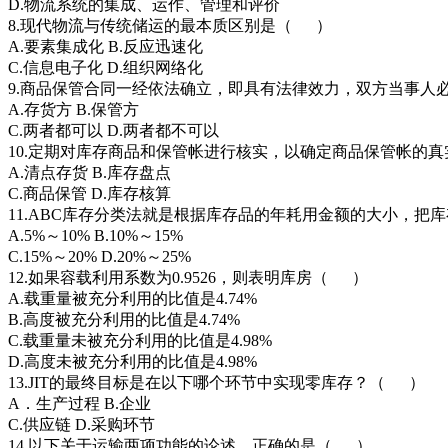
D.物流系统的集成、运作、管理和评价
8.现代物流与传统储运的最本质区别是（ ）
A.要素集成化 B.反应迅速化
C.信息电子化 D.组织网络化
9.商品保管合同一经依法确立，即具有法律效力，双方当事
A.存货方 B.保管方
C.两者都可以 D.两者都不可以
10.定期对库存商品和保管帐进行核实，以确定商品保管帐的
A.清点存货 B.库存盘点
C.商品保管 D.库存核算
11.ABC库存分类法就是根据库存品的年耗用金额的大小，
A.5%～10% B.10%～15%
C.15%～20% D.20%～25%
12.如果容载利用系数为0.9526，则表明库房（ ）
A.载重量被充分利用的比值是4.74%
B.高度被充分利用的比值是4.74%
C.载重量未被充分利用的比值是4.98%
D.高度未被充分利用的比值是4.98%
13.JIT的最终目标是在以下哪个环节中实现零库存？（ ）
A．生产过程 B.企业
C.供应链 D.采购环节
14.以下关于运输两项功能的论述，正确的是（ ）