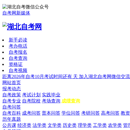
自考网新媒体
新手必读
考办电话
自考报名
自考查询
资格证
自考视频
距离2026年自考10月考试时间还有
天
加入湖北自考网微信交流
网站首页
报考动态
自考政策
考试计划
实践毕业
自考专业
自考院校
考场查询
成绩查询
自考问答
自考百科
成考问答
普本问答
学位问答
考研问答
高考问答
教资
历年真题
公共课
经济类
法学类
文学类
历史类
理学类
工学类
农学类
管