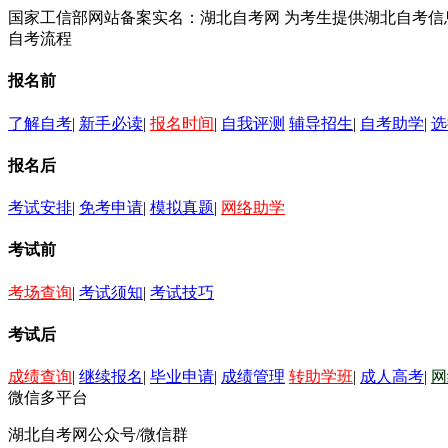
国家工信部网站备案实名：湖北自考网 为考生提供湖北自考
自考流程
报名前
了解自考
|
新手必读
|
报名时间
|
自我评测
辅导招生
|
自考助学
|
选
报名后
考试安排
|
免考申请
|
模拟真题
|
网络助学
考试前
考场查询
|
考试须知
|
考试技巧
考试后
成绩查询
|
继续报名
|
毕业申请
|
成绩管理
转助学班
|
成人高考
|
网
微信多平台
湖北自考网公众号/微信群