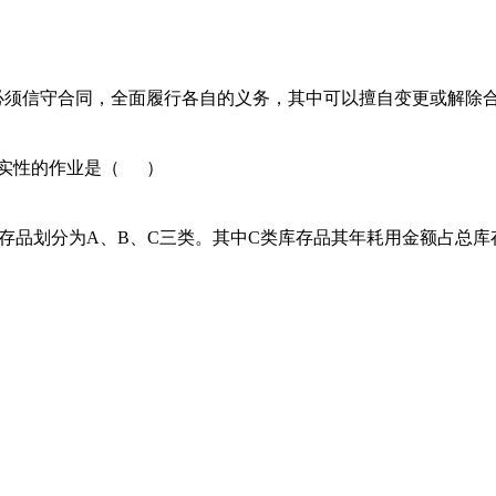
人必须信守合同，全面履行各自的义务，其中可以擅自变更或解除
真实性的作业是（ ）
把库存品划分为A、B、C三类。其中C类库存品其年耗用金额占总