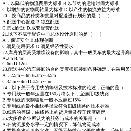
A．以降低的物流费用为标准 B.以节约的运输时间为标准
C.以增加的货物周转量为标准 D.以产生的物流效益为标准
20．按商品的种类和数量对配送进行划分的是（ ）
A.配送中心配送 B.独立配送
C.集团配送 D.成套配套配送
21.以下不属于配送中心总体设计原则的是（ ）
A．保证安全 B.体现创新
C.满足使用要求 D.满足经济性要求
22.库房的层高受堆垛设备的影响，其中一般叉车的最大起升
A.2m B.4m
C.6m D.12m
23.配送中心汽车装卸站台的宽度根据装卸条件确定，在采用
A．2.5m～3m B.3m～3.5m
C.3.5m～4m D.4.5m～5m
24．以下关于专用线的等级及技术标准的论述，正确的是（
A.专用线一般年运量在150万吨以下，宜选用I级线路
B.专用线的限制坡度一般不应超过15%
C.专用线的最小曲线半径应符合III级线路的技术标准
D.线路的等级，由线路上的货运量及行车速度确定
25.大多数企业所认为的服务与成本的关系是（ ）
A.在物流服务水平一定的情况下，降低物流成本
B.要提高物流服务水准，不得不牺牲低水平的成本，听任其上