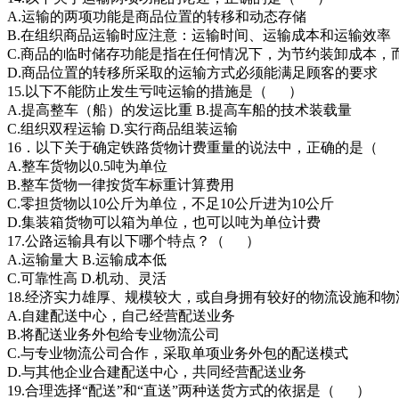
A.运输的两项功能是商品位置的转移和动态存储
B.在组织商品运输时应注意：运输时间、运输成本和运输效率
C.商品的临时储存功能是指在任何情况下，为节约装卸成本，
D.商品位置的转移所采取的运输方式必须能满足顾客的要求
15.以下不能防止发生亏吨运输的措施是（ ）
A.提高整车（船）的发运比重 B.提高车船的技术装载量
C.组织双程运输 D.实行商品组装运输
16．以下关于确定铁路货物计费重量的说法中，正确的是（
A.整车货物以0.5吨为单位
B.整车货物一律按货车标重计算费用
C.零担货物以10公斤为单位，不足10公斤进为10公斤
D.集装箱货物可以箱为单位，也可以吨为单位计费
17.公路运输具有以下哪个特点？（ ）
A.运输量大 B.运输成本低
C.可靠性高 D.机动、灵活
18.经济实力雄厚、规模较大，或自身拥有较好的物流设施和
A.自建配送中心，自己经营配送业务
B.将配送业务外包给专业物流公司
C.与专业物流公司合作，采取单项业务外包的配送模式
D.与其他企业合建配送中心，共同经营配送业务
19.合理选择“配送”和“直送”两种送货方式的依据是（ ）