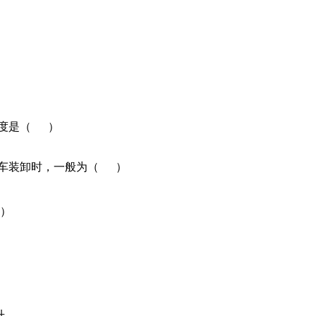
高度是（ ）
叉车装卸时，一般为（ ）
 ）
升