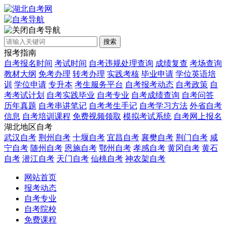
自考导航
搜索
报考指南
自考报名时间
考试时间
自考违规处理查询
成绩复查
考场查询
教材大纲
免考办理
转考办理
实践考核
毕业申请
学位英语培
训
学位申请
专升本
考生服务平台
自考报考动态
自考政策
自
考考试计划
自考实践毕业
自考专业
自考成绩查询
自考问答
历年真题
自考串讲笔记
自考考生手记
自考学习方法
外省自考
信息
自考培训课程
免费视频领取
模拟考试系统
自考网上报名
湖北地区自考
武汉自考
荆州自考
十堰自考
宜昌自考
襄樊自考
荆门自考
咸
宁自考
随州自考
恩施自考
鄂州自考
孝感自考
黄冈自考
黄石
自考
潜江自考
天门自考
仙桃自考
神农架自考
网站首页
报考动态
自考专业
自考院校
免费课程