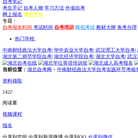
自考笔记
考生手记
自考人物
学习方法
外省自考
网上报名
考生平台
专题：
自考报名时间
考试时间
自考培训
模拟考试
教材大纲
免考办理
热门学校
中南财经政法大学自考
|
华中农业大学自考
|
武汉理工大学自考
|
湖北第二师范学院自考
|
湖北经济学院自考
|
湖北大学自考
|
武汉
当前位置：
湖北自考网
>
中南财经政法大学自考实践环节考核
资料领取
1422
阅读量
视频课程
报名
分享到空间
分享到新浪微博
分享到QQ
分享到微信