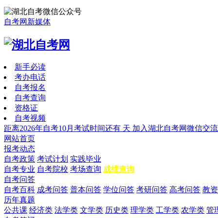
自考网新媒体
新手必读
考办电话
自考报名
自考查询
资格证
自考视频
距离2026年自考10月考试时间还有
天
加入湖北自考网微信交流
网站首页
报考动态
自考政策
考试计划
实践毕业
自考专业
自考院校
考场查询
成绩查询
自考问答
自考百科
成考问答
普本问答
学位问答
考研问答
高考问答
教资
历年真题
公共课
经济类
法学类
文学类
历史类
理学类
工学类
农学类
管