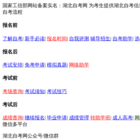
国家工信部网站备案实名：湖北自考网 为考生提供湖北自考
自考流程
报名前
了解自考
|
新手必读
|
报名时间
|
自我评测
辅导招生
|
自考助学
|
选
报名后
考试安排
|
免考申请
|
模拟真题
|
网络助学
考试前
考场查询
|
考试须知
|
考试技巧
考试后
成绩查询
|
继续报名
|
毕业申请
|
成绩管理
转助学班
|
成人高考
|
网
微信多平台
湖北自考网公众号/微信群