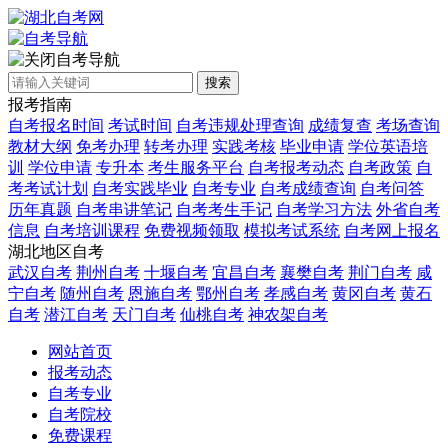
自考导航
搜索
报考指南
自考报名时间
考试时间
自考违规处理查询
成绩复查
考场查询
教材大纲
免考办理
转考办理
实践考核
毕业申请
学位英语培
训
学位申请
专升本
考生服务平台
自考报考动态
自考政策
自
考考试计划
自考实践毕业
自考专业
自考成绩查询
自考问答
历年真题
自考串讲笔记
自考考生手记
自考学习方法
外省自考
信息
自考培训课程
免费视频领取
模拟考试系统
自考网上报名
湖北地区自考
武汉自考
荆州自考
十堰自考
宜昌自考
襄樊自考
荆门自考
咸
宁自考
随州自考
恩施自考
鄂州自考
孝感自考
黄冈自考
黄石
自考
潜江自考
天门自考
仙桃自考
神农架自考
网站首页
报考动态
自考专业
自考院校
免费课程