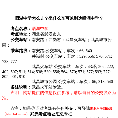
晒湖中学怎么走？坐什么车可以到达晒湖中学？
考点名称：
晒湖中学
考点地址：
湖北省武汉市东
公交车站：
南安路；井岗村；武昌火车站；武昌城市公
园；
乘车路线：
南安路-公交车站，车次：66; 540
井岗村-公交车站，车次：529; 556; 570; 571;
738; 777
武昌火车站-公交车站，车次：43环; 202; 222;
402; 507; 511; 514; 538; 539; 556; 564; 570; 571; 577; 593; 777;
805; 901; 910
武昌城市公园-公交车站，车次：66; 318; 540
备注说明：
武昌火车站附近。
声明：网站提供的信息仅供参考，请以当日的公交线路为
准。
☆
注：如果你还对考场有任何补充，可登陆
湖北自考网论坛
（
）
武汉考点地址汇总
专栏
bbs.hbzkw.com