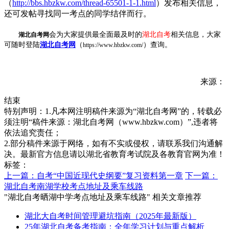
（
http://bbs.hbzkw.com/thread-65501-1-1.html
）发布相关信息，
还可发帖寻找同一考点的同学结伴而行。
会为大家提供最全面最及时的
湖北自考
相关信息，大家
湖北自考网
可随时登陆
湖北自考网
（
）查询。
https://www.hbzkw.com/
来源：
结束
特别声明：1.凡本网注明稿件来源为“湖北自考网”的，转载必
须注明“稿件来源：湖北自考网（www.hbzkw.com）”,违者将
依法追究责任；
2.部分稿件来源于网络，如有不实或侵权，请联系我们沟通解
决。最新官方信息请以湖北省教育考试院及各教育官网为准！
标签：
上一篇：自考“中国近现代史纲要”复习资料第一章
下一篇：
湖北自考南湖学校考点地址及乘车线路
"湖北自考晒湖中学考点地址及乘车线路" 相关文章推荐
湖北大自考时间管理避坑指南（2025年最新版）
25年湖北自考备考指南：全年学习计划与重点解析