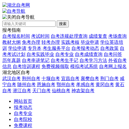
自考导航
搜索
报考指南
自考报名时间
考试时间
自考违规处理查询
成绩复查
考场查询
教材大纲
免考办理
转考办理
实践考核
毕业申请
学位英语培
训
学位申请
专升本
考生服务平台
自考报考动态
自考政策
自
考考试计划
自考实践毕业
自考专业
自考成绩查询
自考问答
历年真题
自考串讲笔记
自考考生手记
自考学习方法
外省自考
信息
自考培训课程
免费视频领取
模拟考试系统
自考网上报名
湖北地区自考
武汉自考
荆州自考
十堰自考
宜昌自考
襄樊自考
荆门自考
咸
宁自考
随州自考
恩施自考
鄂州自考
孝感自考
黄冈自考
黄石
自考
潜江自考
天门自考
仙桃自考
神农架自考
网站首页
报考动态
自考专业
自考院校
免费课程