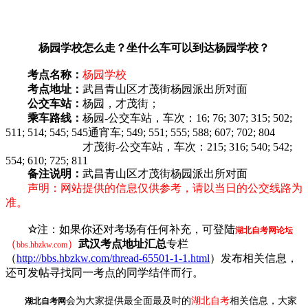
杨园学校怎么走？坐什么车可以到达杨园学校？
考点名称：
杨园学校
考点地址：
武昌青山区才茂街杨园派出所对面
公交车站：
杨园，才茂街；
乘车路线：
杨园-公交车站，车次：16; 76; 307; 315; 502;
511; 514; 545; 545通宵车; 549; 551; 555; 588; 607; 702; 804
才茂街-公交车站，车次：215; 316; 540; 542;
554; 610; 725; 811
备注说明：
武昌青山区才茂街杨园派出所对面
声明：网站提供的信息仅供参考，请以当日的公交线路为
准。
☆
注：如果你还对考场有任何补充，可登陆
湖北自考网论坛
（
）
武汉考点地址汇总
专栏
bbs.hbzkw.com
（
http://bbs.hbzkw.com/thread-65501-1-1.html
）发布相关信息，
还可发帖寻找同一考点的同学结伴而行。
会为大家提供最全面最及时的
湖北自考
相关信息，大家
湖北自考网