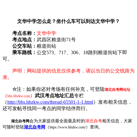
文华中学怎么走？坐什么车可以到达文华中学？
考点名称：
文华中学
考点地点：
武昌区粮道街71号
公交车站：
粮道街站
乘车路线：
公交573、717、306、18路到粮道街站下即
可。
声明：网站提供的信息仅供参考，请以当日的公交线路为
准。
☆
注：如果你还对考场有任何补充，可登陆
湖北自考网论坛
（
）
武汉考点地址汇总
专栏
bbs.hbzkw.com
（
http://bbs.hbzkw.com/thread-65501-1-1.html
）发布相关信息，
还可发帖寻找同一考点的同学结伴而行。
会为大家提供最全面最及时的
湖北自考
相关信息，大家
湖北自考网
可随时登陆
湖北自考网
（
）查询。
https://www.hbzkw.com/