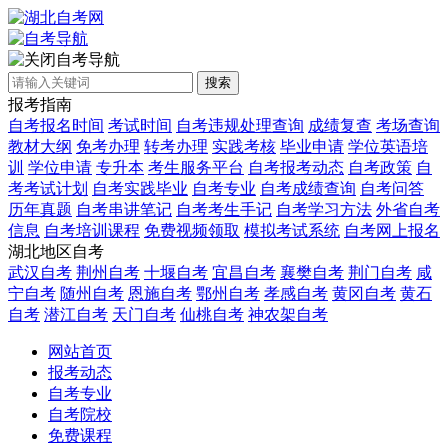
自考导航
搜索
报考指南
自考报名时间
考试时间
自考违规处理查询
成绩复查
考场查询
教材大纲
免考办理
转考办理
实践考核
毕业申请
学位英语培
训
学位申请
专升本
考生服务平台
自考报考动态
自考政策
自
考考试计划
自考实践毕业
自考专业
自考成绩查询
自考问答
历年真题
自考串讲笔记
自考考生手记
自考学习方法
外省自考
信息
自考培训课程
免费视频领取
模拟考试系统
自考网上报名
湖北地区自考
武汉自考
荆州自考
十堰自考
宜昌自考
襄樊自考
荆门自考
咸
宁自考
随州自考
恩施自考
鄂州自考
孝感自考
黄冈自考
黄石
自考
潜江自考
天门自考
仙桃自考
神农架自考
网站首页
报考动态
自考专业
自考院校
免费课程