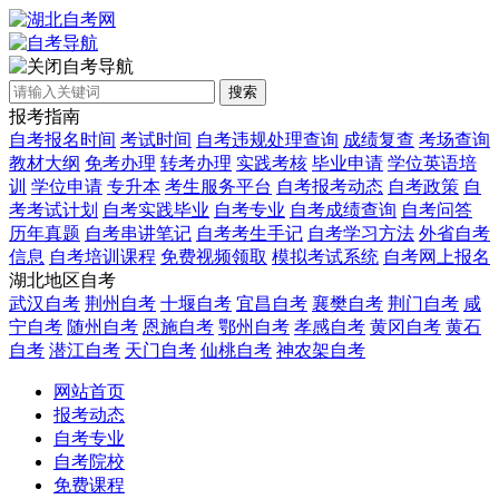
自考导航
搜索
报考指南
自考报名时间
考试时间
自考违规处理查询
成绩复查
考场查询
教材大纲
免考办理
转考办理
实践考核
毕业申请
学位英语培
训
学位申请
专升本
考生服务平台
自考报考动态
自考政策
自
考考试计划
自考实践毕业
自考专业
自考成绩查询
自考问答
历年真题
自考串讲笔记
自考考生手记
自考学习方法
外省自考
信息
自考培训课程
免费视频领取
模拟考试系统
自考网上报名
湖北地区自考
武汉自考
荆州自考
十堰自考
宜昌自考
襄樊自考
荆门自考
咸
宁自考
随州自考
恩施自考
鄂州自考
孝感自考
黄冈自考
黄石
自考
潜江自考
天门自考
仙桃自考
神农架自考
网站首页
报考动态
自考专业
自考院校
免费课程