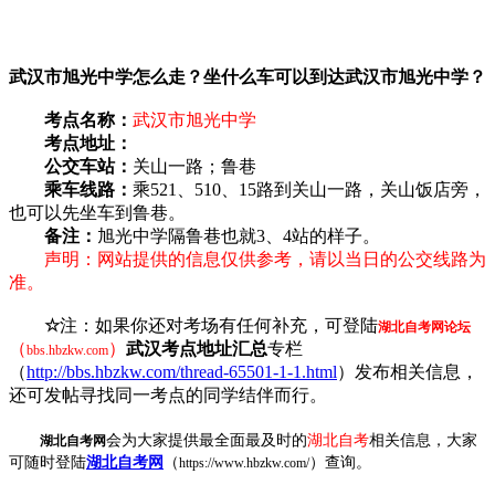
武汉市旭光中学怎么走？坐什么车可以到达武汉市旭光中学？
考点名称：
武汉市旭光中学
考点地址：
公交车站：
关山一路；鲁巷
乘车线路：
乘521、510、15路到关山一路，关山饭店旁，
也可以先坐车到鲁巷。
备注：
旭光中学隔鲁巷也就3、4站的样子。
声明：网站提供的信息仅供参考，请以当日的公交线路为
准。
☆
注：如果你还对考场有任何补充，可登陆
湖北自考网论坛
（
）
武汉考点地址汇总
专栏
bbs.hbzkw.com
（
http://bbs.hbzkw.com/thread-65501-1-1.html
）发布相关信息，
还可发帖寻找同一考点的同学结伴而行。
会为大家提供最全面最及时的
湖北自考
相关信息，大家
湖北自考网
可随时登陆
湖北自考网
（
）查询。
https://www.hbzkw.com/