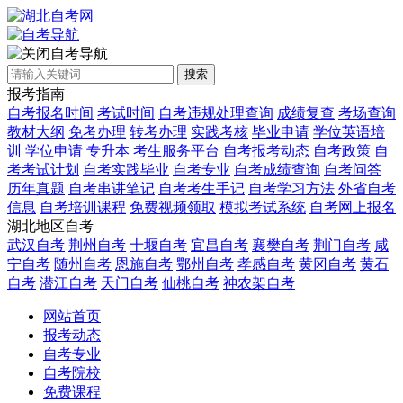
自考导航
搜索
报考指南
自考报名时间
考试时间
自考违规处理查询
成绩复查
考场查询
教材大纲
免考办理
转考办理
实践考核
毕业申请
学位英语培
训
学位申请
专升本
考生服务平台
自考报考动态
自考政策
自
考考试计划
自考实践毕业
自考专业
自考成绩查询
自考问答
历年真题
自考串讲笔记
自考考生手记
自考学习方法
外省自考
信息
自考培训课程
免费视频领取
模拟考试系统
自考网上报名
湖北地区自考
武汉自考
荆州自考
十堰自考
宜昌自考
襄樊自考
荆门自考
咸
宁自考
随州自考
恩施自考
鄂州自考
孝感自考
黄冈自考
黄石
自考
潜江自考
天门自考
仙桃自考
神农架自考
网站首页
报考动态
自考专业
自考院校
免费课程