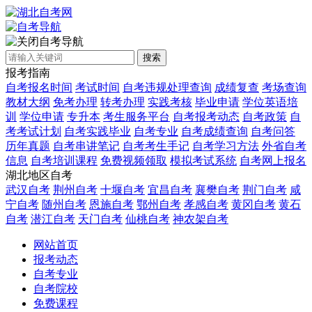
自考导航
搜索
报考指南
自考报名时间
考试时间
自考违规处理查询
成绩复查
考场查询
教材大纲
免考办理
转考办理
实践考核
毕业申请
学位英语培
训
学位申请
专升本
考生服务平台
自考报考动态
自考政策
自
考考试计划
自考实践毕业
自考专业
自考成绩查询
自考问答
历年真题
自考串讲笔记
自考考生手记
自考学习方法
外省自考
信息
自考培训课程
免费视频领取
模拟考试系统
自考网上报名
湖北地区自考
武汉自考
荆州自考
十堰自考
宜昌自考
襄樊自考
荆门自考
咸
宁自考
随州自考
恩施自考
鄂州自考
孝感自考
黄冈自考
黄石
自考
潜江自考
天门自考
仙桃自考
神农架自考
网站首页
报考动态
自考专业
自考院校
免费课程