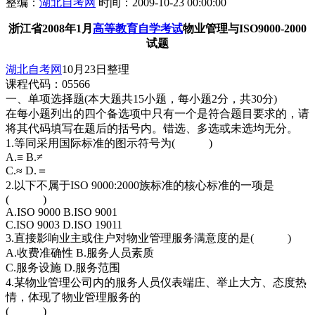
整编：
湖北自考网
时间：2009-10-23 00:00:00
浙江省2008年1月
高等教育自学考试
物业管理与ISO9000-2000
试题
湖北自考网
10月23日整理
课程代码：05566
一、单项选择题(本大题共15小题，每小题2分，共30分)
在每小题列出的四个备选项中只有一个是符合题目要求的，请
将其代码填写在题后的括号内。错选、多选或未选均无分。
1.等同采用国际标准的图示符号为( )
A.≡ B.≠
C.≈ D.＝
2.以下不属于ISO 9000:2000族标准的核心标准的一项是
( )
A.ISO 9000 B.ISO 9001
C.ISO 9003 D.ISO 19011
3.直接影响业主或住户对物业管理服务满意度的是( )
A.收费准确性 B.服务人员素质
C.服务设施 D.服务范围
4.某物业管理公司内的服务人员仪表端庄、举止大方、态度热
情，体现了物业管理服务的
( )