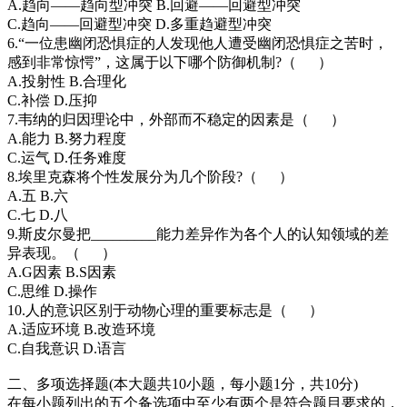
A.趋向——趋向型冲突 B.回避——回避型冲突
C.趋向——回避型冲突 D.多重趋避型冲突
6.“一位患幽闭恐惧症的人发现他人遭受幽闭恐惧症之苦时，
感到非常惊愕”，这属于以下哪个防御机制?（ ）
A.投射性 B.合理化
C.补偿 D.压抑
7.韦纳的归因理论中，外部而不稳定的因素是（ ）
A.能力 B.努力程度
C.运气 D.任务难度
8.埃里克森将个性发展分为几个阶段?（ ）
A.五 B.六
C.七 D.八
9.斯皮尔曼把_________能力差异作为各个人的认知领域的差
异表现。（ ）
A.G因素 B.S因素
C.思维 D.操作
10.人的意识区别于动物心理的重要标志是（ ）
A.适应环境 B.改造环境
C.自我意识 D.语言
二、多项选择题(本大题共10小题，每小题1分，共10分)
在每小题列出的五个备选项中至少有两个是符合题目要求的，