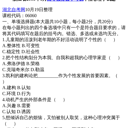
湖北自考网
10月19日整理
课程代码：06060
一、单项选择题(本大题共10小题，每小题2分，共20分)
在每小题列出的四个备选项中只有一个是符合题目要求的，请
将其代码填写在题后的括号内。错选、多选或未选均无分。
1.儿童期的活泼到老年期的不好活动说明了个性的（ ）
A.整体性 B.可变性
C.稳定性 D.社会性
2.把个性结构划分为本我、自我和超我的心理学家是（ ）
A.弗洛伊德 B.荣格
C.克瑞奇米尔 D.勒温
3.凯利的建构论把_________作为个性发展的首要因素。（
）
A.建构 B.认知
C.环境 D.行为
4.动机产生的外部条件是（ ）
A.兴趣 B.需要
C.认知 D.诱因
5.想倾诉自己的烦恼，又怕被别人取笑，这种心理冲突属于
（ ）