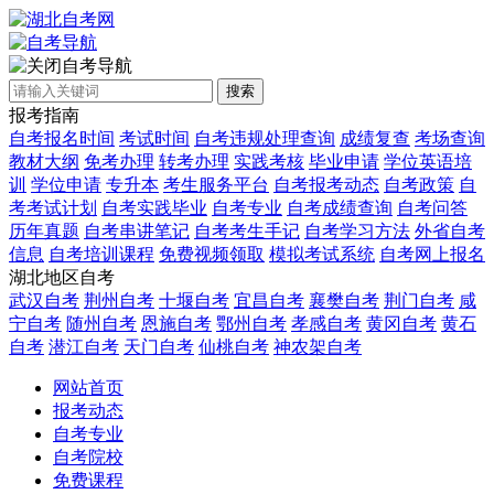
自考导航
搜索
报考指南
自考报名时间
考试时间
自考违规处理查询
成绩复查
考场查询
教材大纲
免考办理
转考办理
实践考核
毕业申请
学位英语培
训
学位申请
专升本
考生服务平台
自考报考动态
自考政策
自
考考试计划
自考实践毕业
自考专业
自考成绩查询
自考问答
历年真题
自考串讲笔记
自考考生手记
自考学习方法
外省自考
信息
自考培训课程
免费视频领取
模拟考试系统
自考网上报名
湖北地区自考
武汉自考
荆州自考
十堰自考
宜昌自考
襄樊自考
荆门自考
咸
宁自考
随州自考
恩施自考
鄂州自考
孝感自考
黄冈自考
黄石
自考
潜江自考
天门自考
仙桃自考
神农架自考
网站首页
报考动态
自考专业
自考院校
免费课程