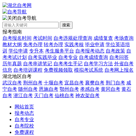
自考导航
搜索
报考指南
自考报名时间
考试时间
自考违规处理查询
成绩复查
考场查询
教材大纲
免考办理
转考办理
实践考核
毕业申请
学位英语培
训
学位申请
专升本
考生服务平台
自考报考动态
自考政策
自
考考试计划
自考实践毕业
自考专业
自考成绩查询
自考问答
历年真题
自考串讲笔记
自考考生手记
自考学习方法
外省自考
信息
自考培训课程
免费视频领取
模拟考试系统
自考网上报名
湖北地区自考
武汉自考
荆州自考
十堰自考
宜昌自考
襄樊自考
荆门自考
咸
宁自考
随州自考
恩施自考
鄂州自考
孝感自考
黄冈自考
黄石
自考
潜江自考
天门自考
仙桃自考
神农架自考
网站首页
报考动态
自考专业
自考院校
免费课程