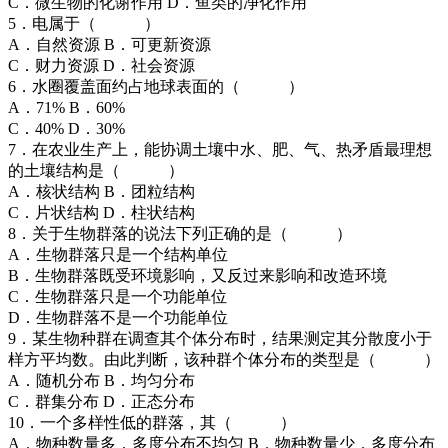
C．微生物的化谢作用 D．鱼类的净化作用
5．电属于（ ）
A．自然资源 B．可更新资源
C．财力资源 D．社会资源
6．水圈覆盖面约占地球表面的（ ）
A．71% B．60%
C．40% D．30%
7．在农业生产上，能协调土壤中水、肥、气、热矛盾最理想
的土壤结构是（ ）
A．核状结构 B．团粒结构
C．片状结构 D．柱状结构
8．关于生物群落的说法下列正确的是（ ）
A．生物群落只是一个结构单位
B．生物群落既受环境影响，又反过来影响和改造环境
C．生物群落只是一个功能单位
D．生物群落不是一个功能单位
9．某生物种群在调查其个体分布时，结果测定其分散度小于
样方平均数。由此判断，该种群个体分布的类型是（ ）
A．随机分布 B．均匀分布
C．群集分布 D．正态分布
10．一个多样性低的群落，其（ ）
A．物种数量多，多度分布不均匀 B．物种数量少，多度分布