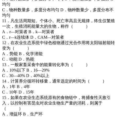
均匀
C．物种数量多，多度分布均匀 D．物种数量少，多度分布不
均匀
11．凡生活周期短、个体小、死亡率高且无规律，终生仅繁殖
一次，生殖消耗能量大的生物，称作（ ）
A．r—对策者 B．k—对策者
C．r—k连续体 D．CAM—对策者
12．在农业生态系统中绿色植物通过光合作用将太阳辐射能转
变为（ ）
A．势能 B．化学潜能
C．动能 D．热能
13．一般家畜采食中的能量转化率为（ ）
A．10%以下 B．16—29%
C．30—40% D．40%以上
14．计算养分循环转移量，通常选定的时间为（ ）
A．1年 B．4年
C．10年 D．15年
15．如果在农业生态系统原有的食物链中，将捕食性天敌引
入，以控制有害昆虫对农业生物生产量的消耗，则属于
（ ）
A．增益环 B．生产环