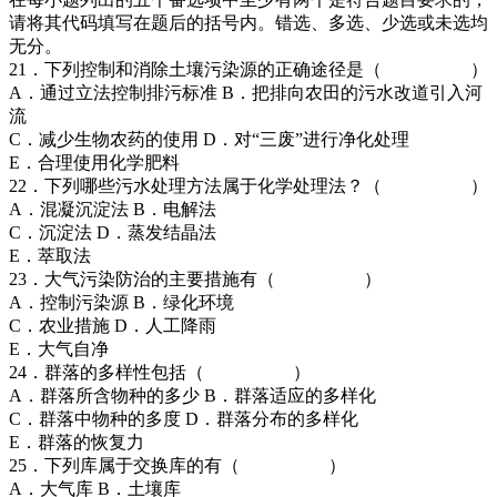
请将其代码填写在题后的括号内。错选、多选、少选或未选均
无分。
21．下列控制和消除土壤污染源的正确途径是（ ）
A．通过立法控制排污标准 B．把排向农田的污水改道引入河
流
C．减少生物农药的使用 D．对“三废”进行净化处理
E．合理使用化学肥料
22．下列哪些污水处理方法属于化学处理法？（ ）
A．混凝沉淀法 B．电解法
C．沉淀法 D．蒸发结晶法
E．萃取法
23．大气污染防治的主要措施有（ ）
A．控制污染源 B．绿化环境
C．农业措施 D．人工降雨
E．大气自净
24．群落的多样性包括（ ）
A．群落所含物种的多少 B．群落适应的多样化
C．群落中物种的多度 D．群落分布的多样化
E．群落的恢复力
25．下列库属于交换库的有（ ）
A．大气库 B．土壤库