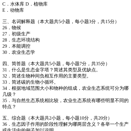
C．水体库 D．植物库
E．动物库
三、名词解释题（本大题共5小题，每小题3分，共15分）
26．物候
27．初级生产
28．生态环境结构
29．本能调控
30．农业生态学
四、简答题（本大题共5小题，每小题7分，共35分）
31．什么是生态金字塔？简述其类型及优缺点。
32．简述生物种间负相互作用的主要类型。
33．简述碳的生物小循环。
34．根据地域范围大小和物种的组成，农业生态系统可分为哪
几级？
35．与自然生态系统相比较，农业生态系统有哪些明显不同的
特点？
五、综合题（本大题共2小题，每小题10分，共20分）
36．生态因子作用的阶段性理解为哪两层含义？各举一个生产
或生活中的例子加以说明。