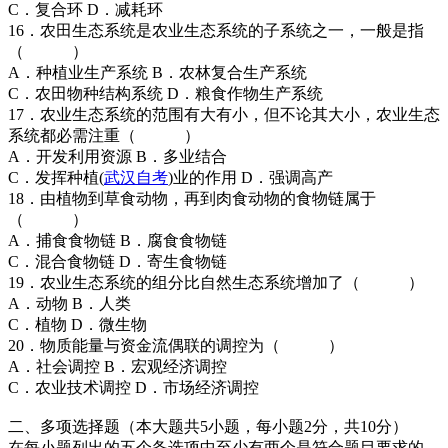
C．复合环 D．减耗环
16．农田生态系统是农业生态系统的子系统之一，一般是指
（ ）
A．种植业生产系统 B．农林复合生产系统
C．农田物种结构系统 D．粮食作物生产系统
17．农业生态系统的范围有大有小，但不论其大小，农业生态
系统都必需注重（ ）
A．开发利用资源 B．多业结合
C．发挥种植(
武汉自考
)业的作用 D．强调高产
18．由植物到草食动物，再到肉食动物的食物链属于
（ ）
A．捕食食物链 B．腐食食物链
C．混合食物链 D．寄生食物链
19．农业生态系统的组分比自然生态系统增加了（ ）
A．动物 B．人类
C．植物 D．微生物
20．物质能量与资金流偶联的调控为（ ）
A．社会调控 B．宏观经济调控
C．农业技术调控 D．市场经济调控
二、多项选择题（本大题共5小题，每小题2分，共10分）
在每小题列出的五个备选项中至少有两个是符合题目要求的，