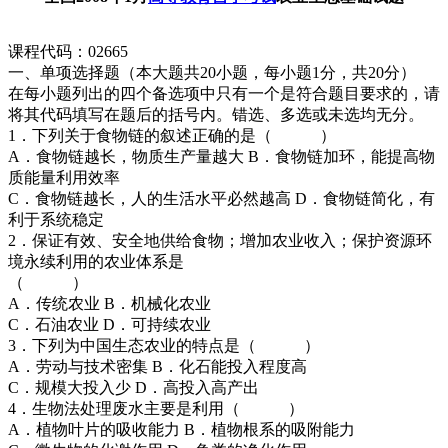
课程代码：02665
一、单项选择题（本大题共20小题，每小题1分，共20分）
在每小题列出的四个备选项中只有一个是符合题目要求的，请
将其代码填写在题后的括号内。错选、多选或未选均无分。
1．下列关于食物链的叙述正确的是（ ）
A．食物链越长，物质生产量越大 B．食物链加环，能提高物
质能量利用效率
C．食物链越长，人的生活水平必然越高 D．食物链简化，有
利于系统稳定
2．保证有效、安全地供给食物；增加农业收入；保护资源环
境永续利用的农业体系是
（ ）
A．传统农业 B．机械化农业
C．石油农业 D．可持续农业
3．下列为中国生态农业的特点是（ ）
A．劳动与技术密集 B．化石能投入程度高
C．规模大投入少 D．高投入高产出
4．生物法处理废水主要是利用（ ）
A．植物叶片的吸收能力 B．植物根系的吸附能力