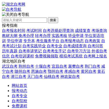
自考导航
搜索
报考指南
自考报名时间
考试时间
自考违规处理查询
成绩复查
考场查询
教材大纲
免考办理
转考办理
实践考核
毕业申请
学位英语培
训
学位申请
专升本
考生服务平台
自考报考动态
自考政策
自
考考试计划
自考实践毕业
自考专业
自考成绩查询
自考问答
历年真题
自考串讲笔记
自考考生手记
自考学习方法
外省自考
信息
自考培训课程
免费视频领取
模拟考试系统
自考网上报名
湖北地区自考
武汉自考
荆州自考
十堰自考
宜昌自考
襄樊自考
荆门自考
咸
宁自考
随州自考
恩施自考
鄂州自考
孝感自考
黄冈自考
黄石
自考
潜江自考
天门自考
仙桃自考
神农架自考
网站首页
报考动态
自考专业
自考院校
免费课程