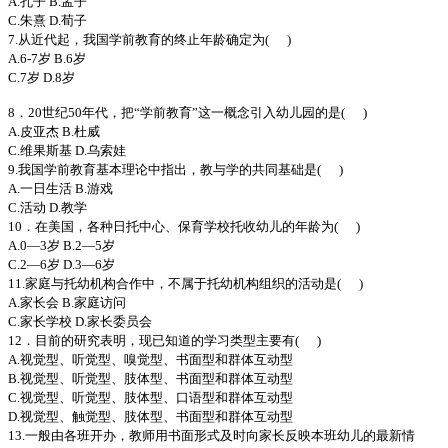
A.孔子 B.孟子
C.朱熹 D.荀子
7.从近代起，我国学前教育的终止年龄确定为( )
A.6-7岁 B.6岁
C.7岁 D.8岁
8．20世纪50年代，把“学前教育”这一概念引入幼儿园的是( )
A.皮亚杰 B.杜威
C.维果斯基 D.乌索娃
9.我国学前教育基本理论中指出，教与学的共同基础是( )
A.一日生活 B.游戏
C.活动 D.教学
10．在美国，各种日托中心、保育学校托收幼儿的年龄为( )
A.0—3岁 B.2—5岁
C.2—6岁 D.3—6岁
11.家庭与托幼机构合作中，不属于托幼机构组织的活动是( )
A.家长会 B.家庭访问
C.家长学校 D.家长委员会
12．目前的研究表明，现已知道的学习类型主要有( )
A.视觉型、听觉型、嗅觉型、书面型和群体互动型
B.视觉型、听觉型、肢体型、书面型和群体互动型
C.视觉型、听觉型、肢体型、口语型和群体互动型
D.视觉型、触觉型、肢体型、书面型和群体互动型
13.一般由各班开办，教师用书面形式及时向家长反映本班幼儿的最新情