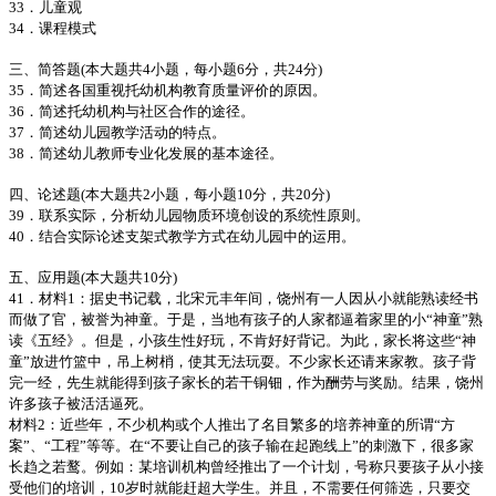
33．儿童观
34．课程模式
三、简答题(本大题共4小题，每小题6分，共24分)
35．简述各国重视托幼机构教育质量评价的原因。
36．简述托幼机构与社区合作的途径。
37．简述幼儿园教学活动的特点。
38．简述幼儿教师专业化发展的基本途径。
四、论述题(本大题共2小题，每小题10分，共20分)
39．联系实际，分析幼儿园物质环境创设的系统性原则。
40．结合实际论述支架式教学方式在幼儿园中的运用。
五、应用题(本大题共10分)
41．材料1：据史书记载，北宋元丰年间，饶州有一人因从小就能熟读经书
而做了官，被誉为神童。于是，当地有孩子的人家都逼着家里的小“神童”熟
读《五经》。但是，小孩生性好玩，不肯好好背记。为此，家长将这些“神
童”放进竹篮中，吊上树梢，使其无法玩耍。不少家长还请来家教。孩子背
完一经，先生就能得到孩子家长的若干铜钿，作为酬劳与奖励。结果，饶州
许多孩子被活活逼死。
材料2：近些年，不少机构或个人推出了名目繁多的培养神童的所谓“方
案”、“工程”等等。在“不要让自己的孩子输在起跑线上”的刺激下，很多家
长趋之若鹜。例如：某培训机构曾经推出了一个计划，号称只要孩子从小接
受他们的培训，10岁时就能赶超大学生。并且，不需要任何筛选，只要交