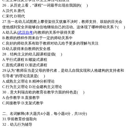
26．从历史上看，“课程”一词最早出现在我国的( )
A.汉代 B.唐代
C.宋代 D.明代
27.当一名幼儿试图爬上攀登架但又犹豫不决时，教师支持、鼓励的目光会
使他感到安全并能够自信地继续自己的活动。这体现了哪种师幼关系？( )
A.幼儿从(
武汉自考
)与教师的关系中获得关爱
B.教师的榜样作用来自于一定的师幼关系中
C.良好的师幼关系有助于教师对幼儿给予更多的理解与关注
D.幼儿获得来自教师的安全感
28．结构主义的幼儿园课程提倡( )
A.平行式课程 B.螺旋式课程
C.直线式课程 D.渐进式课程
29.认为“教师应当是父母的替代者，是幼儿自我实现和人格建构的支持者和
引导者”的理论流派是( )
A.成熟主义理论 B.精神分析理论
C.行为主义理论 D.社会建构主义理论
30．意大利瑞吉欧的教育在教学方面的特色是( )
A.合作教学 B.直接教学
C.间接教学 D.支架式教学
二、名词解释(本大题共4小题，每小题4分，共16分)
31.学前教育价值取向
32．幼儿行为辅导