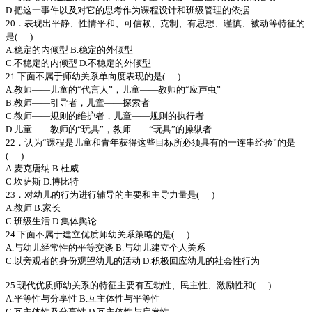
D.把这一事件以及对它的思考作为课程设计和班级管理的依据
20．表现出平静、性情平和、可信赖、克制、有思想、谨慎、被动等特征的
是( )
A.稳定的内倾型 B.稳定的外倾型
C.不稳定的内倾型 D.不稳定的外倾型
21.下面不属于师幼关系单向度表现的是( )
A.教师——儿童的“代言人”，儿童——教师的“应声虫”
B.教师——引导者，儿童——探索者
C.教师——规则的维护者，儿童——规则的执行者
D.儿童——教师的“玩具”，教师——“玩具”的操纵者
22．认为“课程是儿童和青年获得这些目标所必须具有的一连串经验”的是
( )
A.麦克唐纳 B.杜威
C.坎萨斯 D.博比特
23．对幼儿的行为进行辅导的主要和主导力量是( )
A.教师 B.家长
C.班级生活 D.集体舆论
24.下面不属于建立优质师幼关系策略的是( )
A.与幼儿经常性的平等交谈 B.与幼儿建立个人关系
C.以旁观者的身份观望幼儿的活动 D.积极回应幼儿的社会性行为
25.现代优质师幼关系的特征主要有互动性、民主性、激励性和( )
A.平等性与分享性 B.互主体性与平等性
C.互主体性及分享性 D.互主体性与启发性