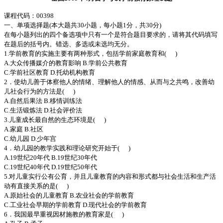
课程代码：00398
一、单项选择题(本大题共30小题，每小题1分，共30分)
在每小题列出的四个备选项中只有一个是符合题目要求的，请将其代码填写
在题后的括号内。错选、多选或未选均无分。
1.学前教育的实施主要有两种形式，包括学前家庭教育和( )
A.大众传播媒介的教育影响 B.学前公共教育
C.学前社区教育 D.托幼机构教育
2．使幼儿善于体察他人的情绪、理解他人的情感、从而与之共鸣，改善幼
儿社会行为的方法是( )
A.自然后果法 B.移情训练法
C.生活锻炼法 D.社会评价法
3.儿童成长最自然的生态环境是( )
A.家庭 B.社区
C.幼儿园 D.少年宫
4．幼儿园的教学实践和理论研究开始于( )
A.19世纪20年代 B.19世纪30年代
C.19世纪40年代 D.19世纪50年代
5.对儿童实行公有公育，并且儿童教育的内容和形式都与社会生活和生产活
动有直接关系的是( )
A.原始社会的儿童教育 B.农业社会的学前教育
C.工业社会早期的学前教育 D.现代社会的学前教育
6．我国最早重视因材施教的教育家是( )