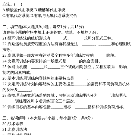
方法。( )
A.磷酸盐代谢系统 B.糖酵解代谢系统
C.有氧代谢系统 D.有氧与无氧代谢系统混合
二、填空题(本大题共9小题，每空1分，共15分)
请在每小题的空格中填上正确答案。错填、不填均无分。
21.循环训练法的组织形式有______式、______式和分配式三种。
22.判别运动员疲劳程度的方法有自我感觉法、______、______和心理测试
法等。
23.高原现象一般发生在运动员全程性多年训练过程的______阶段。
24.比赛周训练内容安排的一般模式是______的集合安排。
25.体能由机能、______和______三个彼此相对独立，又相互联系、影响、
制约的因素构成。
26.基本训练周训练内容结构的主要特点是______。
27.决定周训练计划内容结构的主要依据是______的需要和不同负荷后机体
的反应及______。
28.依据理论研究所涵盖的领域，可把运动训练理论分为______训练理论、
______训练理论和专项训练理论三个层次。
29.训练目标的基本内容包括______指标、______指标和训练负荷指标。
三、名词解释（本大题共3小题，每小题3分，共9分）
30.战术素养
31.比赛训练法