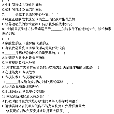
( )
A.中时间持续 B.强化性间歇
C.短时间持续 D.高强性间歇
7.______是战术训练的中心环节。( )
A.树立正确的战术观念 B.确立正确的战术指导思想
C.培养运动员的战术意识 D.传授较多的战术知识
8.中时间重复训练方法普遍适用于______供能条件下的运动技术、战术和素
质的训练。
( )
A.磷酸盐系统 B.糖酵解代谢系统
C.有氧代谢系统 D.有氧代谢与无氧代谢混合
9.______是形成运动技术的重要基础。( )
A.协调能力 B.器材设备与场地
C.竞赛规则 D.技术环境
10.对体能主导类项群运动员的竞技能力起决定性作用的因素是( )
A.心理能力 B.专项战术
C.专项技术 D.专项运动素质
11.______是实施有效训练控制的理论基础。( )
A.认识论 B.项群训练理论
C.训练适应原理 D.现代控制论
12.间歇训练法的最大特点是( )
A.间歇时的休息方式是积极性的 B.练习持续时间很长
C.运动员机体在间歇时间内不能完全恢复 D.负荷强度最大
13.恢复周的训练负荷安排通常是要大幅度( )