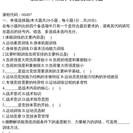
课程代码：00497
一、单项选择题(本大题共20小题，每小题1分，共20分)
在每小题列出的四个备选项中只有一个是符合题目要求的，请将其代码填写
在题后的括号内。错选、多选或未选均无分。
1.体能训练的主要内容是( )
A.运动素质训练 B.身体机能训练
C.身体形态训练 D.基本活动能力训练
2.比赛时期训练负荷安排的主要特点是( )
A.负荷强度大而负荷量较小 B.负荷的强度和量都较小
C.负荷的强度和量都很大 D.负荷量大而强度较小
3.______是提出竞技需要原则的主要科学基础。( )
A.运动员竞技能力结构的非衡特征 B.运动员竞技能力结构的补偿效应
C.专项竞技需要的特异性 D.运动训练过程的多变性
4.______是战术内容的核心。( )
A.战术形式 B.战术知识
C.战术意识 D.战术指导思想
5.______是竞技体育的开始。( )
A.运动训练 B.运动员选材
C.运动竞赛 D.竞技体育管理
6.糖酵解供能系统供能条件下的速度耐力、力量耐力的训练，可选用______
训练方法。