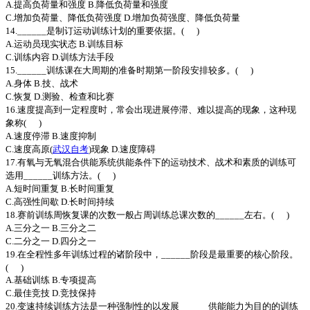
A.提高负荷量和强度 B.降低负荷量和强度
C.增加负荷量、降低负荷强度 D.增加负荷强度、降低负荷量
14.______是制订运动训练计划的重要依据。( )
A.运动员现实状态 B.训练目标
C.训练内容 D.训练方法手段
15.______训练课在大周期的准备时期第一阶段安排较多。( )
A.身体 B.技、战术
C.恢复 D.测验、检查和比赛
16.速度提高到一定程度时，常会出现进展停滞、难以提高的现象，这种现
象称( )
A.速度停滞 B.速度抑制
C.速度高原(
武汉自考
)现象 D.速度障碍
17.有氧与无氧混合供能系统供能条件下的运动技术、战术和素质的训练可
选用______训练方法。( )
A.短时间重复 B.长时间重复
C.高强性间歇 D.长时间持续
18.赛前训练周恢复课的次数一般占周训练总课次数的______左右。( )
A.三分之一 B.三分之二
C.二分之一 D.四分之一
19.在全程性多年训练过程的诸阶段中，______阶段是最重要的核心阶段。
( )
A.基础训练 B.专项提高
C.最佳竞技 D.竞技保持
20.变速持续训练方法是一种强制性的以发展______供能能力为目的的训练