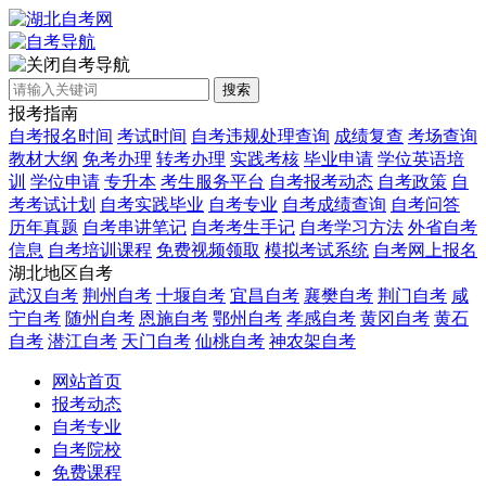
自考导航
搜索
报考指南
自考报名时间
考试时间
自考违规处理查询
成绩复查
考场查询
教材大纲
免考办理
转考办理
实践考核
毕业申请
学位英语培
训
学位申请
专升本
考生服务平台
自考报考动态
自考政策
自
考考试计划
自考实践毕业
自考专业
自考成绩查询
自考问答
历年真题
自考串讲笔记
自考考生手记
自考学习方法
外省自考
信息
自考培训课程
免费视频领取
模拟考试系统
自考网上报名
湖北地区自考
武汉自考
荆州自考
十堰自考
宜昌自考
襄樊自考
荆门自考
咸
宁自考
随州自考
恩施自考
鄂州自考
孝感自考
黄冈自考
黄石
自考
潜江自考
天门自考
仙桃自考
神农架自考
网站首页
报考动态
自考专业
自考院校
免费课程