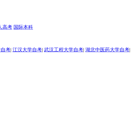
人高考
国际本科
学自考
|
江汉大学自考
|
武汉工程大学自考
|
湖北中医药大学自考
|