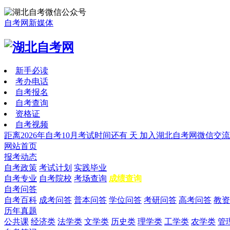
自考网新媒体
新手必读
考办电话
自考报名
自考查询
资格证
自考视频
距离2026年自考10月考试时间还有
天
加入湖北自考网微信交流
网站首页
报考动态
自考政策
考试计划
实践毕业
自考专业
自考院校
考场查询
成绩查询
自考问答
自考百科
成考问答
普本问答
学位问答
考研问答
高考问答
教资
历年真题
公共课
经济类
法学类
文学类
历史类
理学类
工学类
农学类
管