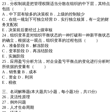
23．分权制就是把管理权限适当分散在组织的中下层，其特点
包括（ ）
A．中下层有较多的决策权 B．上级的控制较少
C．在统一规划下可独立经营 D．实行独立核算，有一定的财
务支配权
E．决策前后要经过上级审核
24．组织变革是对组织平衡状态的一种打破和一种新平衡状态
的确立，根据这一观点，组织变革的过程包括（ ）
A．准备阶段 B．解冻阶段
C．变革阶段 D．再冻结阶段
E．实施阶段
25．应用盈亏分析方法，对企业盈亏平衡点的变化进行分析时
所依据的变量有（ ）
A．销售量 B．成本
C．资金 D．利润
E．税收
三、名词解释题(本大题共5小题，每小题3分，共15分)
26．灵活性原理
27．例外问题
28．人才生命周期