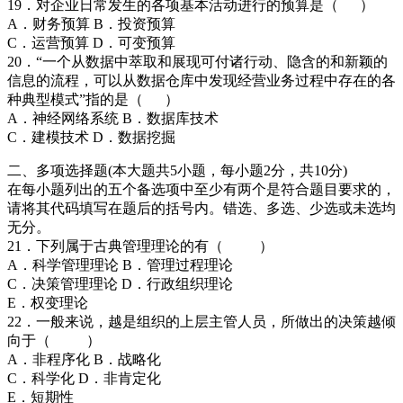
19．对企业日常发生的各项基本活动进行的预算是（ ）
A．财务预算 B．投资预算
C．运营预算 D．可变预算
20．“一个从数据中萃取和展现可付诸行动、隐含的和新颖的
信息的流程，可以从数据仓库中发现经营业务过程中存在的各
种典型模式”指的是（ ）
A．神经网络系统 B．数据库技术
C．建模技术 D．数据挖掘
二、多项选择题(本大题共5小题，每小题2分，共10分)
在每小题列出的五个备选项中至少有两个是符合题目要求的，
请将其代码填写在题后的括号内。错选、多选、少选或未选均
无分。
21．下列属于古典管理理论的有（ ）
A．科学管理理论 B．管理过程理论
C．决策管理理论 D．行政组织理论
E．权变理论
22．一般来说，越是组织的上层主管人员，所做出的决策越倾
向于（ ）
A．非程序化 B．战略化
C．科学化 D．非肯定化
E．短期性