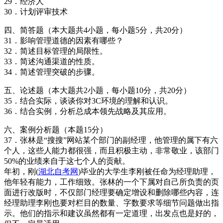
29．经济人
30．计划评审技术
四、简答题（本大题共4小题，每小题5分，共20分）
31．影响管理道德的因素有哪些？
32．简述目标管理的局限性。
33．简述沟通渠道的性质。
34．简述管理突破的步骤。
五、论述题（本大题共2小题，每小题10分，共20分）
35．结合实际，谈谈你对3C环境的理解和认识。
36．结合实例，分析总成本领先战略及其应用。
六、案例分析题（本题15分）
37．张林是“搜搜”网站某个部门的副经理，他管理的属下有六
个人，这些人能力都很强，而且积极主动，非常敬业，该部门
50%的业绩来自于这七个人的贡献。
年初，刚(
湖北自考网
)毕业的大学生李刚被任命为经理助理，
他年轻有能力，工作细致。张林的一个下属对自己所负责的页
面进行改版时，不仅部门经理要确定增设和删除哪些内容，连
经理助理李刚也要对栏目的数量、字数要求等细节问题做出指
示。他们的指示和建议虽然都有一定道理，出发点也是好的，