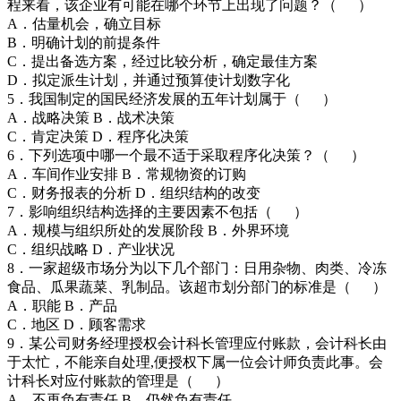
程来看，该企业有可能在哪个环节上出现了问题？（ ）
A．估量机会，确立目标
B．明确计划的前提条件
C．提出备选方案，经过比较分析，确定最佳方案
D．拟定派生计划，并通过预算使计划数字化
5．我国制定的国民经济发展的五年计划属于（ ）
A．战略决策 B．战术决策
C．肯定决策 D．程序化决策
6．下列选项中哪一个最不适于采取程序化决策？（ ）
A．车间作业安排 B．常规物资的订购
C．财务报表的分析 D．组织结构的改变
7．影响组织结构选择的主要因素不包括（ ）
A．规模与组织所处的发展阶段 B．外界环境
C．组织战略 D．产业状况
8．一家超级市场分为以下几个部门：日用杂物、肉类、冷冻
食品、瓜果蔬菜、乳制品。该超市划分部门的标准是（ ）
A．职能 B．产品
C．地区 D．顾客需求
9．某公司财务经理授权会计科长管理应付账款，会计科长由
于太忙，不能亲自处理,便授权下属一位会计师负责此事。会
计科长对应付账款的管理是（ ）
A．不再负有责任 B．仍然负有责任