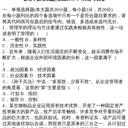
一、单项选择题(本大题共20小题，每小题1分，共20分)
在每小题列出的四个备选项中只有一个是符合题目要求的，请
将其代码填写在题后的括号内。错选、多选或未选均无分。
1．管理学的理论与方法要通过实践来检验其有效性，这一论
述表明了管理的（ ）
A．一般性 B．多样性
C．历史性 D．实践性
2．近年来，随着人们生活观念的不断变化，娱乐消费市场不
断扩大，根据企业外部环境因素的分析，这一因素属于（
）
A．政治因素 B．经济因素
C．社会因素 D．技术因素
3．《孙子兵法》中说：“多算胜，少算不胜”。从企业管理者
的角度看，这里的“算”主要是指（ ）
A．计划 B．组织
C．领导 D．控制
4．某生物制品企业运用原有技术优势，开发了一种固定资产
投资极大的新产品，投产后非常畅销。许多竞争对手看到该产
品的巨大潜力，也跃跃欲试。此时，有资料证实，该产品可通
过其他途径加以合成，而投资只是原来的三分之一。从计划过