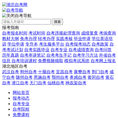
自考导航
搜索
报考指南
自考报名时间
考试时间
自考违规处理查询
成绩复查
考场查询
教材大纲
免考办理
转考办理
实践考核
毕业申请
学位英语培
训
学位申请
专升本
考生服务平台
自考报考动态
自考政策
自
考考试计划
自考实践毕业
自考专业
自考成绩查询
自考问答
历年真题
自考串讲笔记
自考考生手记
自考学习方法
外省自考
信息
自考培训课程
免费视频领取
模拟考试系统
自考网上报名
湖北地区自考
武汉自考
荆州自考
十堰自考
宜昌自考
襄樊自考
荆门自考
咸
宁自考
随州自考
恩施自考
鄂州自考
孝感自考
黄冈自考
黄石
自考
潜江自考
天门自考
仙桃自考
神农架自考
网站首页
报考动态
自考专业
自考院校
免费课程