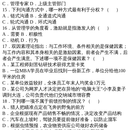
C．管理专家 D．上级主管部门
15．下列沟通方式中，哪一种方式最有利于分权？（ ）
A．链式沟通 B．全通道式沟通
C．轮式沟通 D．环式沟通
16．从管理学的角度看，激励就是指激发人的（ ）
A．需要 B．积极性
C．动机 D．行为
17．双因素理论指出：与工作环境、条件相关的是保健因素；
与工作内容和其本身相关的是激励因素。前者会产生不满，后
者会产生满意。下述哪一项不是保健因素？（ ）
A．某工程师刻苦钻研技术获得尤里卡奖
B．一位MBA学员在毕业后找到一份新工作，单位分给他100
平米的住房
C．某单位效益较好，全体员工年末人均奖金1万元
D．某公司为网罗人才决定把在异地的“电脑大王”小李及妻子
调到大连，公司负责代他们交纳城市增容费
18．下列哪一项不属于前馈控制的情况？（ ）
A．猎人把瞄准点定在飞奔的野兔的前方
B．企业根据现有产品销售不畅的情况，决定改变产品结构
C．汽车在上坡时，驾驶员要提前做好准备，以防止溜车
D．根据虫情预报，农业物资供应公司做好农药储备