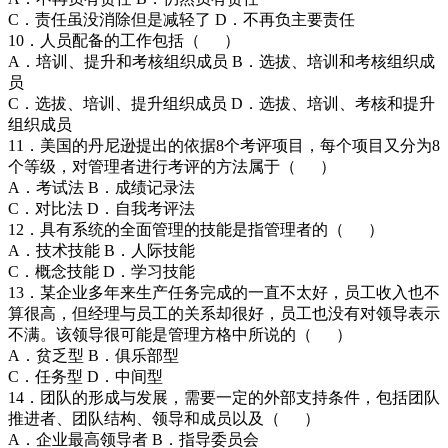
C．责任虽没消除但是减轻了 D．不再负主要责任
10．人员配备的工作包括（ ）
A．培训、提升和考核组织成员 B．选拔、培训和考核组织成
员
C．选拔、培训、提升组织成员 D．选拔、培训、考核和提升
组织成员
11．美国的丹尼逊提出的依据8个考评项目，每个项目又分为8
个等级，对管理者进行考评的方法属于（ ）
A．考试法 B．成绩记录法
C．对比法 D．自我考评法
12．具有系统的全面管理的技能是指管理者的（ ）
A．技术技能 B．人际技能
C．概念技能 D．学习技能
13．某企业多年来生产任务完成的一直不太好，员工收入也不
算很高，但经理与员工的关系却很好，员工也没有对领导表示
不满。该领导很可能是管理方格中所说的（ ）
A．贫乏型 B．俱乐部型
C．任务型 D．中间型
14．团队的形成与发展，需要一定的外部支持条件，包括团队
推进者、团队结构、领导和成员以及（ ）
A．企业最高领导者 B．指导委员会