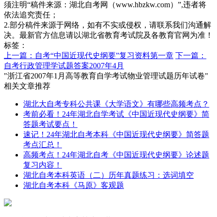
须注明“稿件来源：湖北自考网（www.hbzkw.com）”,违者将
依法追究责任；
2.部分稿件来源于网络，如有不实或侵权，请联系我们沟通解
决。最新官方信息请以湖北省教育考试院及各教育官网为准！
标签：
上一篇：自考“中国近现代史纲要”复习资料第一章
下一篇：
自考行政管理学试题答案2007年4月
"浙江省2007年1月高等教育自学考试物业管理试题历年试卷"
相关文章推荐
湖北大自考专科公共课《大学语文》有哪些高频考点？
考前必看！24年湖北自学考试《中国近现代史纲要》简
答题考试要点！
速记！24年湖北自考本科《中国近现代史纲要》简答题
考点汇总！
高频考点！24年湖北自考《中国近现代史纲要》论述题
复习内容！
湖北自考本科英语（二）历年真题练习：选词填空
湖北自考本科《马原》客观题