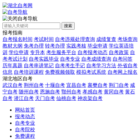
自考导航
搜索
报考指南
自考报名时间
考试时间
自考违规处理查询
成绩复查
考场查询
教材大纲
免考办理
转考办理
实践考核
毕业申请
学位英语培
训
学位申请
专升本
考生服务平台
自考报考动态
自考政策
自
考考试计划
自考实践毕业
自考专业
自考成绩查询
自考问答
历年真题
自考串讲笔记
自考考生手记
自考学习方法
外省自考
信息
自考培训课程
免费视频领取
模拟考试系统
自考网上报名
湖北地区自考
武汉自考
荆州自考
十堰自考
宜昌自考
襄樊自考
荆门自考
咸
宁自考
随州自考
恩施自考
鄂州自考
孝感自考
黄冈自考
黄石
自考
潜江自考
天门自考
仙桃自考
神农架自考
网站首页
报考动态
自考专业
自考院校
免费课程