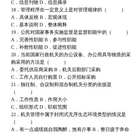
C．信息刊物 D．信息摘录
18．管理程序在一定意义上是对管理规律的（ ）
A．具体反映 B．宏观体现
C．基本说明 D．整体阐释
19．公民对国家事务实施监督是监督职能中的（ ）
A．完善性职能 B．参与性职能
C．补救性职能 D．促进性职能
20．当前国家行政机关的办公设备、办公用具等物质的采
购采用的方法是（ ）
A．委托供应商采购 B．机关后勤部门采购
C．工作人员自行购置 D．公开招标采购
21．独任制、合议制和混合制机关分类的依据是
（ ）
A．工作性质 B．作用大小
C．组织形式 D．职权范围
22．机关管理中属于封闭式无序生态环境类型的情况是
（ ）
A．有一点成绩就自我陶醉，煞有介事 B．整日疲于奔命