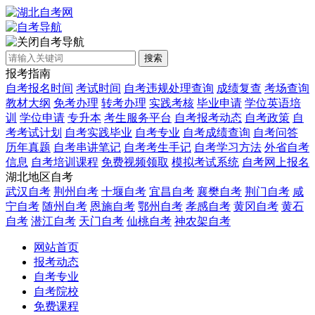
自考导航
搜索
报考指南
自考报名时间
考试时间
自考违规处理查询
成绩复查
考场查询
教材大纲
免考办理
转考办理
实践考核
毕业申请
学位英语培
训
学位申请
专升本
考生服务平台
自考报考动态
自考政策
自
考考试计划
自考实践毕业
自考专业
自考成绩查询
自考问答
历年真题
自考串讲笔记
自考考生手记
自考学习方法
外省自考
信息
自考培训课程
免费视频领取
模拟考试系统
自考网上报名
湖北地区自考
武汉自考
荆州自考
十堰自考
宜昌自考
襄樊自考
荆门自考
咸
宁自考
随州自考
恩施自考
鄂州自考
孝感自考
黄冈自考
黄石
自考
潜江自考
天门自考
仙桃自考
神农架自考
网站首页
报考动态
自考专业
自考院校
免费课程