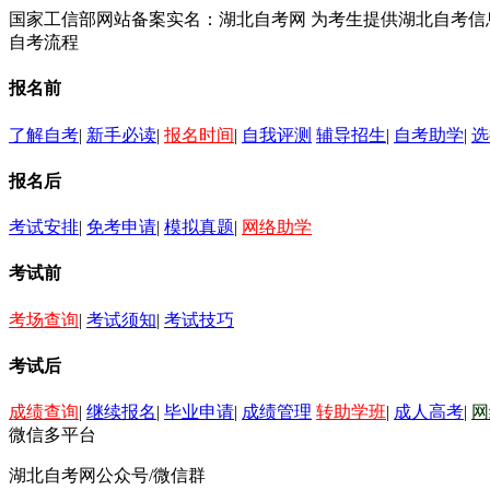
国家工信部网站备案实名：湖北自考网 为考生提供湖北自考
自考流程
报名前
了解自考
|
新手必读
|
报名时间
|
自我评测
辅导招生
|
自考助学
|
选
报名后
考试安排
|
免考申请
|
模拟真题
|
网络助学
考试前
考场查询
|
考试须知
|
考试技巧
考试后
成绩查询
|
继续报名
|
毕业申请
|
成绩管理
转助学班
|
成人高考
|
网
微信多平台
湖北自考网公众号/微信群