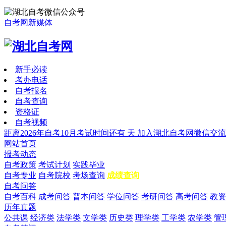
自考网新媒体
新手必读
考办电话
自考报名
自考查询
资格证
自考视频
距离2026年自考10月考试时间还有
天
加入湖北自考网微信交流
网站首页
报考动态
自考政策
考试计划
实践毕业
自考专业
自考院校
考场查询
成绩查询
自考问答
自考百科
成考问答
普本问答
学位问答
考研问答
高考问答
教资
历年真题
公共课
经济类
法学类
文学类
历史类
理学类
工学类
农学类
管