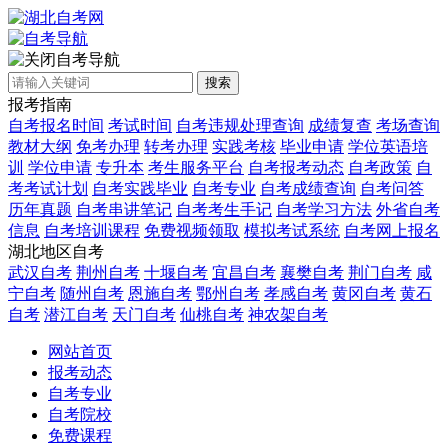
自考导航
搜索
报考指南
自考报名时间
考试时间
自考违规处理查询
成绩复查
考场查询
教材大纲
免考办理
转考办理
实践考核
毕业申请
学位英语培
训
学位申请
专升本
考生服务平台
自考报考动态
自考政策
自
考考试计划
自考实践毕业
自考专业
自考成绩查询
自考问答
历年真题
自考串讲笔记
自考考生手记
自考学习方法
外省自考
信息
自考培训课程
免费视频领取
模拟考试系统
自考网上报名
湖北地区自考
武汉自考
荆州自考
十堰自考
宜昌自考
襄樊自考
荆门自考
咸
宁自考
随州自考
恩施自考
鄂州自考
孝感自考
黄冈自考
黄石
自考
潜江自考
天门自考
仙桃自考
神农架自考
网站首页
报考动态
自考专业
自考院校
免费课程