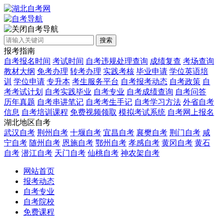
自考导航
搜索
报考指南
自考报名时间
考试时间
自考违规处理查询
成绩复查
考场查询
教材大纲
免考办理
转考办理
实践考核
毕业申请
学位英语培
训
学位申请
专升本
考生服务平台
自考报考动态
自考政策
自
考考试计划
自考实践毕业
自考专业
自考成绩查询
自考问答
历年真题
自考串讲笔记
自考考生手记
自考学习方法
外省自考
信息
自考培训课程
免费视频领取
模拟考试系统
自考网上报名
湖北地区自考
武汉自考
荆州自考
十堰自考
宜昌自考
襄樊自考
荆门自考
咸
宁自考
随州自考
恩施自考
鄂州自考
孝感自考
黄冈自考
黄石
自考
潜江自考
天门自考
仙桃自考
神农架自考
网站首页
报考动态
自考专业
自考院校
免费课程