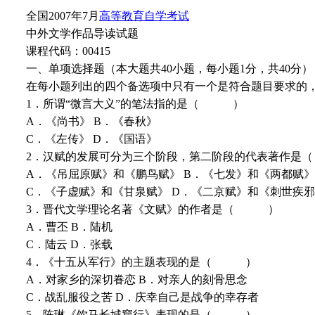
全国2007年7月
高等教育自学考试
中外文学作品导读试题
课程代码：00415
一、单项选择题（本大题共40小题，每小题1分，共40分）
在每小题列出的四个备选项中只有一个是符合题目要求的
1．所谓“微言大义”的笔法指的是（ ）
A．《尚书》 B．《春秋》
C．《左传》 D．《国语》
2．汉赋的发展可分为三个阶段，第二阶段的代表著作
A．《吊屈原赋》和《鹏鸟赋》 B．《七发》和《两都赋》
C．《子虚赋》和《甘泉赋》 D．《二京赋》和《刺世疾
3．晋代文学理论名著《文赋》的作者是（ ）
A．曹丕 B．陆机
C．陆云 D．张载
4．《十五从军行》的主题表现的是（ ）
A．对家乡的深切眷恋 B．对亲人的刻骨思念
C．战乱服役之苦 D．庆幸自己是战争的幸存者
5．陈琳《饮马长城窟行》表现的是（ ）