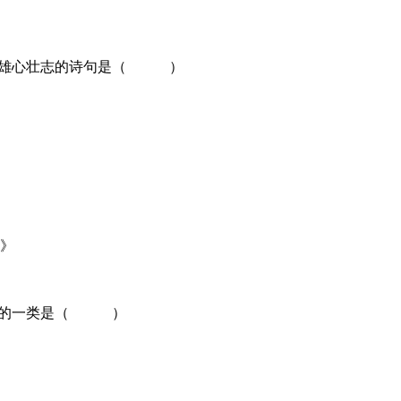
业的雄心壮志的诗句是（ ）
》
亭》
》
最大的一类是（ ）