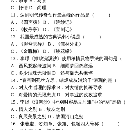
A．叙事 B．写景
C．抒情 D．尚理
11．达到明代传奇创作最高峰的作品是（ ）
A．《四声猿》 B．《浣纱记》
C．《牧丹亭》 D．《宝剑记》
12．我国最成熟的古典讽刺小说是（ ）
A．《聊斋志异》 B．《儒林外史》
C．《金瓶梅》 D．《镜花缘》
13．李璟《摊破浣溪沙》使用移情及物手法的词句是
A．西风愁起绿波间 B．细雨梦回鸡塞远
C．多少泪珠无限恨 D．还与韶光共憔悴
14．“春蚕到死丝方尽，蜡炬成灰泪始干”表现的是（
A．对人生哲理的探求 B．对友情的执著寻求
C．对爱情的无限忠贞 D．对事业的孜孜追求
15．李煜《浪淘沙》中“别时容易见时难”中的“别”是
A．情人之别 B．故友之别
C．良辰美景之别 D．故国河山之别
16．张若虚、贺知章、张旭、包融四人号称（ ）