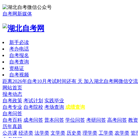
自考网新媒体
新手必读
考办电话
自考报名
自考查询
资格证
自考视频
距离2026年自考10月考试时间还有
天
加入湖北自考网微信交流
网站首页
报考动态
自考政策
考试计划
实践毕业
自考专业
自考院校
考场查询
成绩查询
自考问答
自考百科
成考问答
普本问答
学位问答
考研问答
高考问答
教资
历年真题
公共课
经济类
法学类
文学类
历史类
理学类
工学类
农学类
管