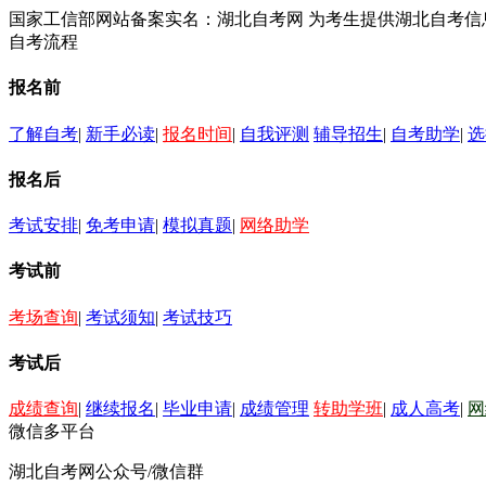
国家工信部网站备案实名：湖北自考网 为考生提供湖北自考
自考流程
报名前
了解自考
|
新手必读
|
报名时间
|
自我评测
辅导招生
|
自考助学
|
选
报名后
考试安排
|
免考申请
|
模拟真题
|
网络助学
考试前
考场查询
|
考试须知
|
考试技巧
考试后
成绩查询
|
继续报名
|
毕业申请
|
成绩管理
转助学班
|
成人高考
|
网
微信多平台
湖北自考网公众号/微信群