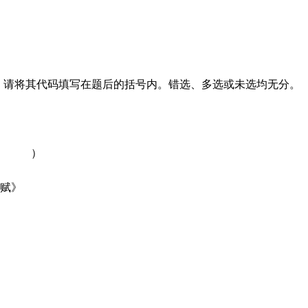
，请将其代码填写在题后的括号内。错选、多选或未选均无分。
是（ ）
邪赋》