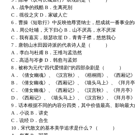
A．战争的残酷 B．生离死别
C．徭役之灾 D．家破人亡
6．曹操《短歌行》中反映他尊贤纳士，想成就一番事
A．周公吐哺，天下归心 B．山不厌高，水不厌深
C．我有嘉宾，鼓瑟吹笙 D．青青子襟，悠悠我心
7．唐朝山水田园诗派的代表诗人是（ ）
A．李白与杜甫 B．王维与孟浩然
C．高适与岑参 D．韩愈与孟郊
8．被称为元代“四代爱情剧”的四部杂剧是（ ）
A．《倩女幽魂》、《汉宫秋》、《梧桐雨》、《西厢记
B．《倩女幽魂》、《西厢记》、《墙头马上》、《拜月
C．《倩女幽魂》、《西厢记》、《汉宫秋》、《拜月亭》
D．《西厢记》、《墙头马上》、《汉宫秋》、《拜月亭
9．话本根据不同的内容分四类，其中价值最高、影响
A．小说 B．讲史
C．说经 D．合生
10．宋代散文的基本美学追求是什么？（ ）