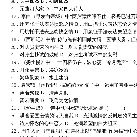
A．吴中四杰 B．初唐四杰
C．元曲四大家 D．中兴四大诗人
17．李白《早发白帝城》中“两岸猿声啼不住，轻舟已
A．用夸张手法表达愤怒之情 B．用白描手法表达悲怆之情
C．用烘托手法表达欢快之情 D．用象征手法表达失望之情
18．《西厢记》中的“你与俺崔相国做女婿，妻荣夫贵
A．对夫贵妻荣的向往 B．对夫贵妻荣的鄙视
C．对张生赴试的鼓励 D．对张生考试不中的安慰
19．《扬州慢》中“二十四桥仍在，波心荡，冷月无声
A．月夜美景 B．凄凉冷落
C．繁华景象 D．水上建筑
20．袁宏道《虎丘记》描写赛歌的句子中，运用了夸
A．声若聚蚊 B．清声亮彻
C．音若细发 D．飞鸟为之徘徊
21．《炉中煤》一诗中“炉中煤”所比拟的是（ ）
A．满含爱国激情的诗人自我 B．充满激情的反封建的民
C．诗人怀念的心中恋人 D．充满希望的伟大祖国
22．周作人的《乌篷船》在选材上以“乌篷船”作为描