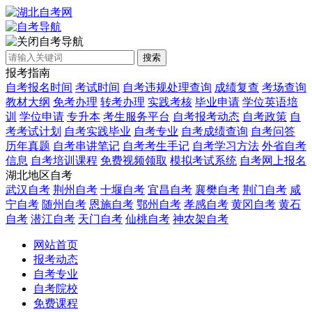
自考导航
搜索
报考指南
自考报名时间
考试时间
自考违规处理查询
成绩复查
考场查询
教材大纲
免考办理
转考办理
实践考核
毕业申请
学位英语培
训
学位申请
专升本
考生服务平台
自考报考动态
自考政策
自
考考试计划
自考实践毕业
自考专业
自考成绩查询
自考问答
历年真题
自考串讲笔记
自考考生手记
自考学习方法
外省自考
信息
自考培训课程
免费视频领取
模拟考试系统
自考网上报名
湖北地区自考
武汉自考
荆州自考
十堰自考
宜昌自考
襄樊自考
荆门自考
咸
宁自考
随州自考
恩施自考
鄂州自考
孝感自考
黄冈自考
黄石
自考
潜江自考
天门自考
仙桃自考
神农架自考
网站首页
报考动态
自考专业
自考院校
免费课程