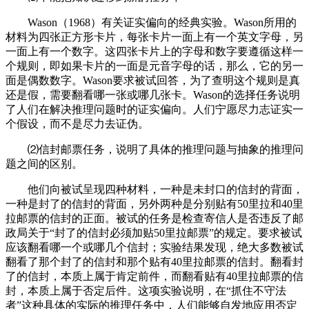
Wason（1968）有关证实偏向的经典实验。Wason所用的
材料为四张正方形卡片，每张卡片一面上有一个英文字母，另
一面上有一个数字。这四张卡片上的字母和数字要遵循这样一
个规则，即如果卡片的一面是元音字母的话，那么，它的另一
面是偶数数字。Wason要求被试回答，为了查明这个规则是真
还是假，需要翻看哪一张或哪几张卡。Wason的选择任务说明
了人们在解决推理问题时的证实偏向。人们宁愿尽力志证实一
个假设，而不是尽力去证伪。
⑵信封邮票任务，说明了具体的推理问题与抽象的推理问
题之间的区别。
他们向被试呈现四种材料，一种是未封口的信封的背面，
一种是封了的信封的背面，另外两种是分别贴有50里拉和40里
拉邮票的信封的正面。被试的任务是检查寄信人是否违反了邮
政局关于“封了的信封必须加贴50里拉邮票”的规定。要求被试
应该翻看哪一个或哪几个信封；实验结果发现，绝大多数被试
翻看了那个封了的信封和那个贴有40里拉邮票的信封。翻看封
了的信封，本质上属于肯定前件，而翻看贴有40里拉邮票的信
封，本质上属于否定后件。这项实验说明，在“抓住不守法
者”这种具体的实际的推理任务中，人们能够自发地应用否定