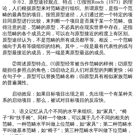
※※2、原型途径观点、特点：①按照Rosch（1973）的理
论，人们根据原型来对范畴进行组织。所谓原型，是指一个范
畴的最典型的项目。按照原型途径，人们通过把一个特定的项
目同原型进行比较，来判断一个项目是否属于某一个范畴。值
得注意的是，范畴的原型，不必真的在现实世界中存在。还指
出范畴的各个成员之间，可以在与原型接近的程度上有区别。
原型途径认为，不是范畴的所有成员都平等。相反，一个范畴
倾向于具有等级组织的结构。其中，一段是最有代表性的或与
原型最接近的成员，另一端是离原型最远的成员。
②简述原型特点。⑴原型经常被当作范畴的样例；⑵原型
能担任参照点的角色；⑶启动之后人们对原型的判断更快；⑷
在句子中，原型可以替换范畴名称；⑸原型具有相似家族范畴
的普遍属性。
启动效应：如果目标项目出现之前，先出现一个有某种关
系的启动项目，那么，被试对目标项目的反应快。
3、语义记忆从几个不同的水平来组织。如“家具”、“椅
子”和“扶手椅”。同样一个物体，可以属于几个不同的相关的
范畴。一种范畴水平叫做上位范畴，如“家具”；第二种范畴水
平叫做基本范畴，如“椅子”；第三种范畴水平叫做下位范畴，