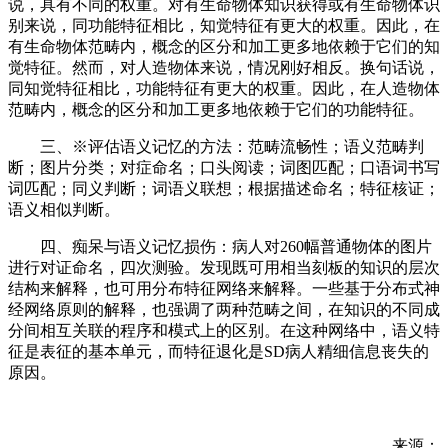
说，具有不同的权重。对有生命物体知识获得或有生命物体识
别来说，同功能特征相比，知觉特征有更大的权重。因此，在
有生命物体范畴内，概念的区分和加工更多地依赖于它们的知
觉特征。然而，对人造物体来说，情况刚好相反。换句话说，
同知觉特征相比，功能特征有更大的权重。因此，在人造物体
范畴内，概念的区分和加工更多地依赖于它们的功能特征。
三、※评估语义记忆的方法：范畴流畅性；语义范畴判
断；图片分类；对症命名；口头阅读；词图匹配；口语词书写
词匹配；同义判断；词语义联想；根据描述命名；特征核证；
语义相似判断。
四、痴呆与语义记忆损伤：病人对260幅普通物体的图片
进行对证命名，四次测验。发现既可用相当刻板的知识的层次
结构来解释，也可用分布特征网络来解释。一些基于分布式神
经网络原则的解释，也强调了两种范畴之间，在知识的不同成
分间相互关联的程序和模式上的区别。在这种网络中，语义特
征是表征的基本单元，而特征退化是SD病人精细信息丧失的
原因。
来源：