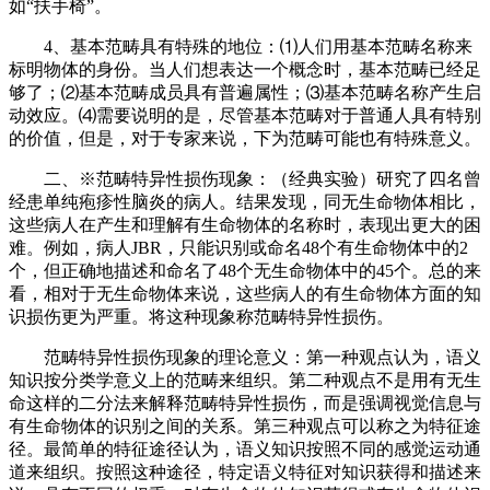
如“扶手椅”。
4、基本范畴具有特殊的地位：⑴人们用基本范畴名称来
标明物体的身份。当人们想表达一个概念时，基本范畴已经足
够了；⑵基本范畴成员具有普遍属性；⑶基本范畴名称产生启
动效应。⑷需要说明的是，尽管基本范畴对于普通人具有特别
的价值，但是，对于专家来说，下为范畴可能也有特殊意义。
二、※范畴特异性损伤现象：（经典实验）研究了四名曾
经患单纯疱疹性脑炎的病人。结果发现，同无生命物体相比，
这些病人在产生和理解有生命物体的名称时，表现出更大的困
难。例如，病人JBR，只能识别或命名48个有生命物体中的2
个，但正确地描述和命名了48个无生命物体中的45个。总的来
看，相对于无生命物体来说，这些病人的有生命物体方面的知
识损伤更为严重。将这种现象称范畴特异性损伤。
范畴特异性损伤现象的理论意义：第一种观点认为，语义
知识按分类学意义上的范畴来组织。第二种观点不是用有无生
命这样的二分法来解释范畴特异性损伤，而是强调视觉信息与
有生命物体的识别之间的关系。第三种观点可以称之为特征途
径。最简单的特征途径认为，语义知识按照不同的感觉运动通
道来组织。按照这种途径，特定语义特征对知识获得和描述来