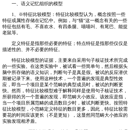
一、语义记忆组织的模型
1、※特征比较模型：特征比较模型认为，概念按照一些
特征或属性存储在记忆中。例如，与“猫”这一概念有关的一些
特征包括有毛、不喜欢水、有四条腿、喵喵叫、有尾巴、能捉
老鼠等。
定义特征是指那些必要的特征；特点特征是指那些仅仅是
描述性的、并不必要的特征。
特征比较模型的证据，主要来自采用句子核证技术所完成
的一些实验。在这类实验中，被试看一些简单句，然后根据头
脑中所存储的语义知识，判断句子是真是假。被试的反应潜伏
期被记录下来。使用这种技术，一个普遍的发现是典型性效
应，即当一个项目是某个范畴的典型成员时，被试的判断更
快。然而，特征比较模型难于解释同样是使用句子核证技术，
所获得的另一个普遍的发现，即范畴大小效应。该效应是指，
当一个项目所属范畴的成员数目少时，被试判断更快。按照特
征比较模型，小范畴定义特征的数目更多，因此，特征比较需
要花的时间应该更长（不是更短），这显然同范畴大小效应的
实验发现相矛盾。