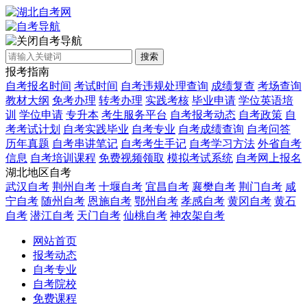
自考导航
搜索
报考指南
自考报名时间
考试时间
自考违规处理查询
成绩复查
考场查询
教材大纲
免考办理
转考办理
实践考核
毕业申请
学位英语培
训
学位申请
专升本
考生服务平台
自考报考动态
自考政策
自
考考试计划
自考实践毕业
自考专业
自考成绩查询
自考问答
历年真题
自考串讲笔记
自考考生手记
自考学习方法
外省自考
信息
自考培训课程
免费视频领取
模拟考试系统
自考网上报名
湖北地区自考
武汉自考
荆州自考
十堰自考
宜昌自考
襄樊自考
荆门自考
咸
宁自考
随州自考
恩施自考
鄂州自考
孝感自考
黄冈自考
黄石
自考
潜江自考
天门自考
仙桃自考
神农架自考
网站首页
报考动态
自考专业
自考院校
免费课程