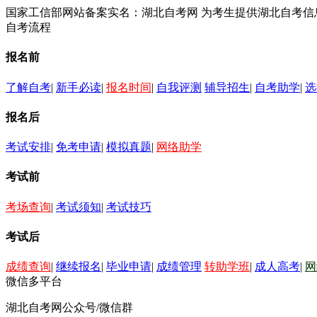
国家工信部网站备案实名：湖北自考网 为考生提供湖北自考
自考流程
报名前
了解自考
|
新手必读
|
报名时间
|
自我评测
辅导招生
|
自考助学
|
选
报名后
考试安排
|
免考申请
|
模拟真题
|
网络助学
考试前
考场查询
|
考试须知
|
考试技巧
考试后
成绩查询
|
继续报名
|
毕业申请
|
成绩管理
转助学班
|
成人高考
|
网
微信多平台
湖北自考网公众号/微信群