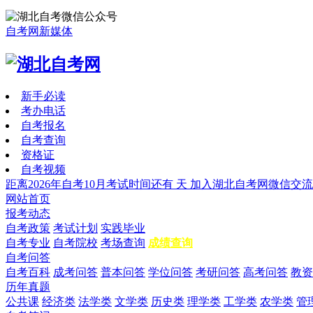
自考网新媒体
新手必读
考办电话
自考报名
自考查询
资格证
自考视频
距离2026年自考10月考试时间还有
天
加入湖北自考网微信交流
网站首页
报考动态
自考政策
考试计划
实践毕业
自考专业
自考院校
考场查询
成绩查询
自考问答
自考百科
成考问答
普本问答
学位问答
考研问答
高考问答
教资
历年真题
公共课
经济类
法学类
文学类
历史类
理学类
工学类
农学类
管