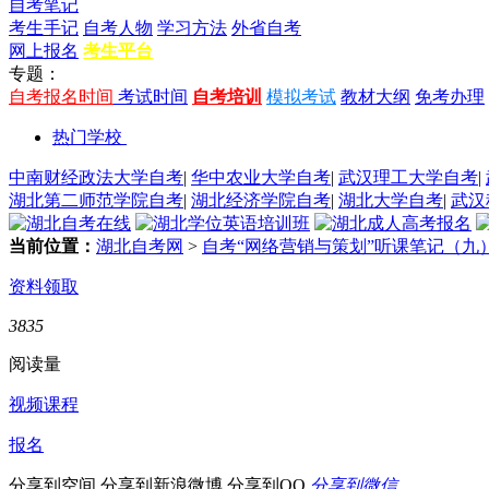
自考笔记
考生手记
自考人物
学习方法
外省自考
网上报名
考生平台
专题：
自考报名时间
考试时间
自考培训
模拟考试
教材大纲
免考办理
热门学校
中南财经政法大学自考
|
华中农业大学自考
|
武汉理工大学自考
|
湖北第二师范学院自考
|
湖北经济学院自考
|
湖北大学自考
|
武汉
当前位置：
湖北自考网
>
自考“网络营销与策划”听课笔记（九）
资料领取
3835
阅读量
视频课程
报名
分享到空间
分享到新浪微博
分享到QQ
分享到微信