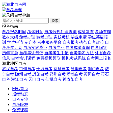
自考导航
搜索
报考指南
自考报名时间
考试时间
自考违规处理查询
成绩复查
考场查询
教材大纲
免考办理
转考办理
实践考核
毕业申请
学位英语培
训
学位申请
专升本
考生服务平台
自考报考动态
自考政策
自
考考试计划
自考实践毕业
自考专业
自考成绩查询
自考问答
历年真题
自考串讲笔记
自考考生手记
自考学习方法
外省自考
信息
自考培训课程
免费视频领取
模拟考试系统
自考网上报名
湖北地区自考
武汉自考
荆州自考
十堰自考
宜昌自考
襄樊自考
荆门自考
咸
宁自考
随州自考
恩施自考
鄂州自考
孝感自考
黄冈自考
黄石
自考
潜江自考
天门自考
仙桃自考
神农架自考
网站首页
报考动态
自考专业
自考院校
免费课程