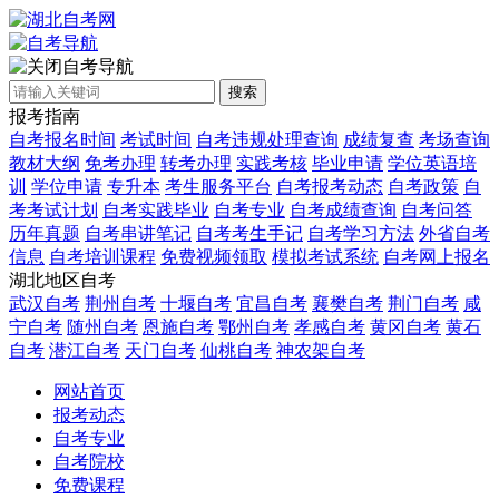
自考导航
搜索
报考指南
自考报名时间
考试时间
自考违规处理查询
成绩复查
考场查询
教材大纲
免考办理
转考办理
实践考核
毕业申请
学位英语培
训
学位申请
专升本
考生服务平台
自考报考动态
自考政策
自
考考试计划
自考实践毕业
自考专业
自考成绩查询
自考问答
历年真题
自考串讲笔记
自考考生手记
自考学习方法
外省自考
信息
自考培训课程
免费视频领取
模拟考试系统
自考网上报名
湖北地区自考
武汉自考
荆州自考
十堰自考
宜昌自考
襄樊自考
荆门自考
咸
宁自考
随州自考
恩施自考
鄂州自考
孝感自考
黄冈自考
黄石
自考
潜江自考
天门自考
仙桃自考
神农架自考
网站首页
报考动态
自考专业
自考院校
免费课程