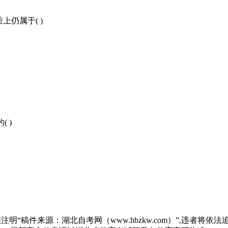
仍属于( )
 )
“稿件来源：湖北自考网（www.hbzkw.com）”,违者将依法