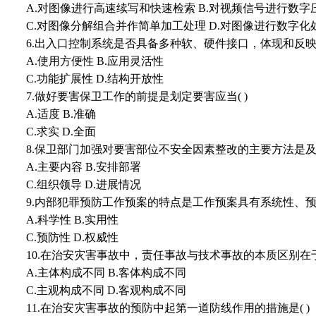
A.对图像进行高速续写和快速检索 B.对视频信号进行数字
C.对图像分解组合并作简单加工处理 D.对图像进行数字化
6.出入口控制系统是否具备多种软、硬件接口，体现和反映
A.使用方便性 B.应用灵活性
C.功能扩展性 D.结构开放性
7.做好要害保卫工作的前提是划定要害应当( )
A.适度 B.准确
C.求实 D.全面
8.保卫部门加强对要害部位不安全因素整改的主要方法是及
A.主要内容 B.安排部署
C.组织领导 D.进展情况
9.内部犯罪预防工作预案的特点是工作预案具有系统性、预测
A.科学性 B.实用性
C.预防性 D.权威性
10.在治安灾害事故中，责任事故与技术事故的本质区别在于(
A.主体构成不同 B.客体构成不同
C.主观构成不同 D.客观构成不同
11.在治安灾害事故的预防中起第一道防线作用的措施是( )