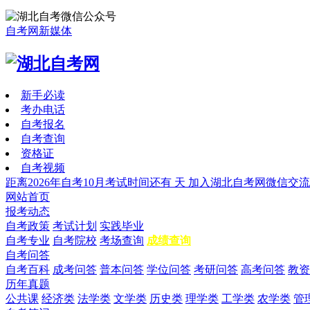
自考网新媒体
新手必读
考办电话
自考报名
自考查询
资格证
自考视频
距离2026年自考10月考试时间还有
天
加入湖北自考网微信交流
网站首页
报考动态
自考政策
考试计划
实践毕业
自考专业
自考院校
考场查询
成绩查询
自考问答
自考百科
成考问答
普本问答
学位问答
考研问答
高考问答
教资
历年真题
公共课
经济类
法学类
文学类
历史类
理学类
工学类
农学类
管