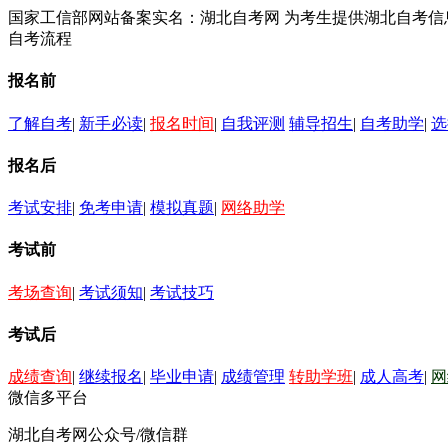
国家工信部网站备案实名：湖北自考网 为考生提供湖北自考
自考流程
报名前
了解自考
|
新手必读
|
报名时间
|
自我评测
辅导招生
|
自考助学
|
选
报名后
考试安排
|
免考申请
|
模拟真题
|
网络助学
考试前
考场查询
|
考试须知
|
考试技巧
考试后
成绩查询
|
继续报名
|
毕业申请
|
成绩管理
转助学班
|
成人高考
|
网
微信多平台
湖北自考网公众号/微信群