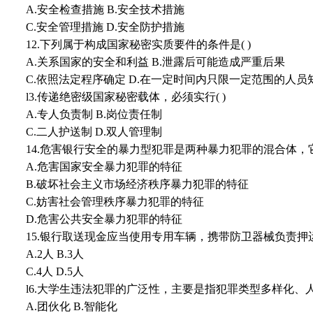
A.安全检查措施 B.安全技术措施
C.安全管理措施 D.安全防护措施
12.下列属于构成国家秘密实质要件的条件是( )
A.关系国家的安全和利益 B.泄露后可能造成严重后果
C.依照法定程序确定 D.在一定时间内只限一定范围的人员
l3.传递绝密级国家秘密载体，必须实行( )
A.专人负责制 B.岗位责任制
C.二人护送制 D.双人管理制
14.危害银行安全的暴力型犯罪是两种暴力犯罪的混合体，
A.危害国家安全暴力犯罪的特征
B.破坏社会主义市场经济秩序暴力犯罪的特征
C.妨害社会管理秩序暴力犯罪的特征
D.危害公共安全暴力犯罪的特征
15.银行取送现金应当使用专用车辆，携带防卫器械负责押运
A.2人 B.3人
C.4人 D.5人
l6.大学生违法犯罪的广泛性，主要是指犯罪类型多样化、人
A.团伙化 B.智能化