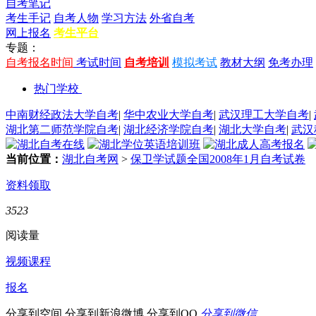
自考笔记
考生手记
自考人物
学习方法
外省自考
网上报名
考生平台
专题：
自考报名时间
考试时间
自考培训
模拟考试
教材大纲
免考办理
热门学校
中南财经政法大学自考
|
华中农业大学自考
|
武汉理工大学自考
|
湖北第二师范学院自考
|
湖北经济学院自考
|
湖北大学自考
|
武汉
当前位置：
湖北自考网
>
保卫学试题全国2008年1月自考试卷
资料领取
3523
阅读量
视频课程
报名
分享到空间
分享到新浪微博
分享到QQ
分享到微信