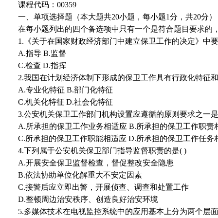
课程代码：00359
一、单项选择题（本大题共20小题，每小题1分，共20分）
在每小题列出的四个备选项中只有一个是符合题目要求的
1.《关于在国家财政经济部门中建立保卫工作的决定》中要
A.指导 B.监督
C.检查 D.指挥
2.我国在计划经济体制下形成的保卫工作具有行政化特征和(
A.专业化特征 B.部门化特征
C.机关化特征 D.社会化特征
3.公安机关保卫工作部门机构设置应遵循的原则要求之一是所
A.所承担的保卫工作业务相适应 B.所承担的保卫工作职责
C.所承担的保卫工作职能相适应 D.所承担的保卫工作任务
4.下列属于公安机关保卫部门指导监督职责的是( )
A.开展安全保卫监督检查，督促整改安全隐患
B.依法协助单位化解重大不安定因素
C.接警后应立即出警，开展侦查、调查和处置工作
D.整顿周边治安秩序、创造良好治安环境
5.多媒体技术在电视监控系统中的应用基本上分为两个层面