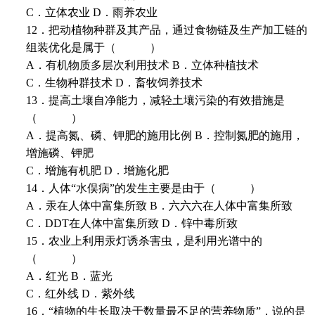
C．立体农业 D．雨养农业
12．把动植物种群及其产品，通过食物链及生产加工链的
组装优化是属于（ ）
A．有机物质多层次利用技术 B．立体种植技术
C．生物种群技术 D．畜牧饲养技术
13．提高土壤自净能力，减轻土壤污染的有效措施是
（ ）
A．提高氮、磷、钾肥的施用比例 B．控制氮肥的施用，
增施磷、钾肥
C．增施有机肥 D．增施化肥
14．人体“水俣病”的发生主要是由于（ ）
A．汞在人体中富集所致 B．六六六在人体中富集所致
C．DDT在人体中富集所致 D．锌中毒所致
15．农业上利用汞灯诱杀害虫，是利用光谱中的
（ ）
A．红光 B．蓝光
C．红外线 D．紫外线
16．“植物的生长取决于数量最不足的营养物质”，说的是