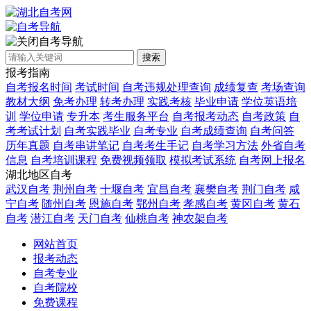
自考导航
搜索
报考指南
自考报名时间
考试时间
自考违规处理查询
成绩复查
考场查询
教材大纲
免考办理
转考办理
实践考核
毕业申请
学位英语培
训
学位申请
专升本
考生服务平台
自考报考动态
自考政策
自
考考试计划
自考实践毕业
自考专业
自考成绩查询
自考问答
历年真题
自考串讲笔记
自考考生手记
自考学习方法
外省自考
信息
自考培训课程
免费视频领取
模拟考试系统
自考网上报名
湖北地区自考
武汉自考
荆州自考
十堰自考
宜昌自考
襄樊自考
荆门自考
咸
宁自考
随州自考
恩施自考
鄂州自考
孝感自考
黄冈自考
黄石
自考
潜江自考
天门自考
仙桃自考
神农架自考
网站首页
报考动态
自考专业
自考院校
免费课程