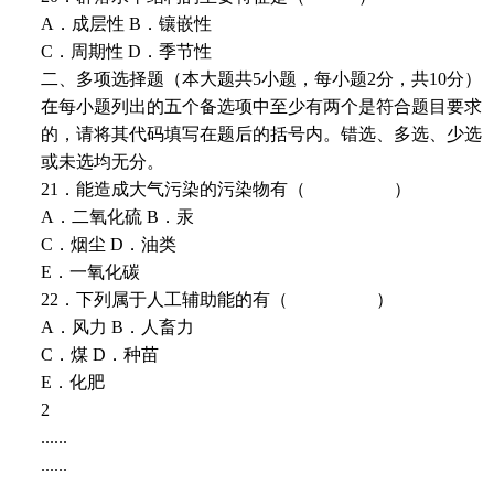
A．成层性 B．镶嵌性
C．周期性 D．季节性
二、多项选择题（本大题共5小题，每小题2分，共10分）
在每小题列出的五个备选项中至少有两个是符合题目要求
的，请将其代码填写在题后的括号内。错选、多选、少选
或未选均无分。
21．能造成大气污染的污染物有（ ）
A．二氧化硫 B．汞
C．烟尘 D．油类
E．一氧化碳
22．下列属于人工辅助能的有（ ）
A．风力 B．人畜力
C．煤 D．种苗
E．化肥
2
......
......