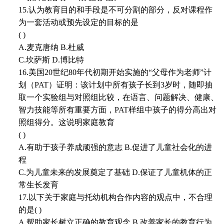
15.认为教育目的和手段是不可分割的部分，反对课程作
为一套活动或预先设定的目标的是
( )
A.麦克唐纳 B.杜威
C.坎萨斯 D.博比特
16.美国20世纪80年代初期开始实施的“父母作为老师”计
划（PAT）证明：该计划中所有孩子长到3岁时，随即抽
取一个实验组与对照组比较，在语言、问题解决、健康、
智力技能等所有重要方面，PAT样组中孩子的得分高出对
照组得分。这说明家庭教育
( )
A.有助于孩子养成顽强的意志 B.促进了儿童社会化的进
程
C.为儿童未来的发展奠定了基础 D.保证了儿童机体的正
常生长发育
17.以下关于家庭与托幼机构合作内容的观点中，不合理
的是( )
A.帮助家长树立正确的教育观念 B.改善家长的教育行为