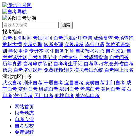
自考导航
搜索
报考指南
自考报名时间
考试时间
自考违规处理查询
成绩复查
考场查询
教材大纲
免考办理
转考办理
实践考核
毕业申请
学位英语培
训
学位申请
专升本
考生服务平台
自考报考动态
自考政策
自
考考试计划
自考实践毕业
自考专业
自考成绩查询
自考问答
历年真题
自考串讲笔记
自考考生手记
自考学习方法
外省自考
信息
自考培训课程
免费视频领取
模拟考试系统
自考网上报名
湖北地区自考
武汉自考
荆州自考
十堰自考
宜昌自考
襄樊自考
荆门自考
咸
宁自考
随州自考
恩施自考
鄂州自考
孝感自考
黄冈自考
黄石
自考
潜江自考
天门自考
仙桃自考
神农架自考
网站首页
报考动态
自考专业
自考院校
免费课程