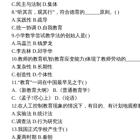
C.民主与法制 D.集体
8.“听其言，观其行”，符合德育的______原则。( )
A.实践性 B.疏导
C.统一协调 D.自我教育
9.小学数学尝试教学法的创始人是( )
A.马蕊兰 B.钱梦龙
C.李吉林 D.邱学华
10.教师的教育机智(教育应变能力)体现了教师劳动的______
A.复杂性 B.长期性
C.创造性 D.个体性
11.“教育”一词在中国最早见之于( )
A.《新教育大纲》 B.《普通教育学》
C.《孟子?尽心上》 D.《论语》
12.在人工控制教育现象的情况下，有目的、有计划地观察
A.实验法 B.统计法
C.调查法 D.行为研究法
13.我国正式学校产生于( )
A.夏商时期 B.秦朝