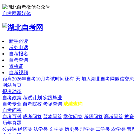
自考网新媒体
新手必读
考办电话
自考报名
自考查询
资格证
自考视频
距离2026年自考10月考试时间还有
天
加入湖北自考网微信交流
网站首页
报考动态
自考政策
考试计划
实践毕业
自考专业
自考院校
考场查询
成绩查询
自考问答
自考百科
成考问答
普本问答
学位问答
考研问答
高考问答
教资
历年真题
公共课
经济类
法学类
文学类
历史类
理学类
工学类
农学类
管