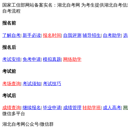
国家工信部网站备案实名：湖北自考网 为考生提供湖北自考
自考流程
报名前
了解自考
|
新手必读
|
报名时间
|
自我评测
辅导招生
|
自考助学
|
选
报名后
考试安排
|
免考申请
|
模拟真题
|
网络助学
考试前
考场查询
|
考试须知
|
考试技巧
考试后
成绩查询
|
继续报名
|
毕业申请
|
成绩管理
转助学班
|
成人高考
|
网
微信多平台
湖北自考网公众号/微信群