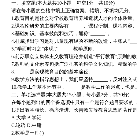
一、填空题(本大题共10小题，每空1分，共10分)
请在每小题的空格中填上正确答案。错填、不填均无分。
1.教育目的是社会对学校教育培养和造就人才的个体质量、_
2.课程论研究的主要内容有______、课程研制、课程内
3.基础知识、基本技能和技巧，通称“______”。
4.杜威指出学习是对儿童现有经验不断的改造，主张从“____
5.“学而时习之”体现了______教学原则。
6.前苏联创立集体主义教育理论并创造“平行教育”原则的教育
7.教师的文化素养包括广泛扎实的科学文化知识、精深的学
8.______是实现教育目的的基本途径。
9.教学方法的指导思想上，我们应坚持______，反对注入
10.教学工作基本环节中，______是教学工作的起点，也
二、单项选择题(本大题共15小题，每小题2分，共30分)
在每小题列出的四个备选项中只有一个是符合题目要求的
1.提出教学相长、循序渐进、长善救失等教育思想的著作是(
A.大学 B.学记
C.论语 D.中庸
2.教学是一种( )