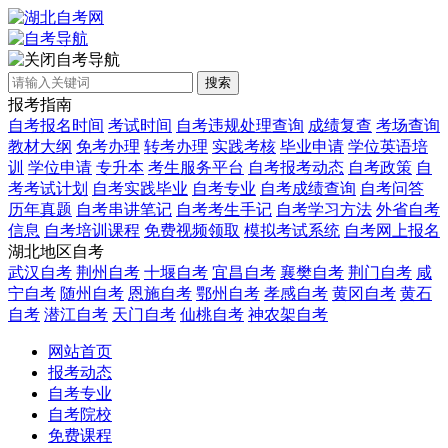
自考导航
搜索
报考指南
自考报名时间
考试时间
自考违规处理查询
成绩复查
考场查询
教材大纲
免考办理
转考办理
实践考核
毕业申请
学位英语培
训
学位申请
专升本
考生服务平台
自考报考动态
自考政策
自
考考试计划
自考实践毕业
自考专业
自考成绩查询
自考问答
历年真题
自考串讲笔记
自考考生手记
自考学习方法
外省自考
信息
自考培训课程
免费视频领取
模拟考试系统
自考网上报名
湖北地区自考
武汉自考
荆州自考
十堰自考
宜昌自考
襄樊自考
荆门自考
咸
宁自考
随州自考
恩施自考
鄂州自考
孝感自考
黄冈自考
黄石
自考
潜江自考
天门自考
仙桃自考
神农架自考
网站首页
报考动态
自考专业
自考院校
免费课程