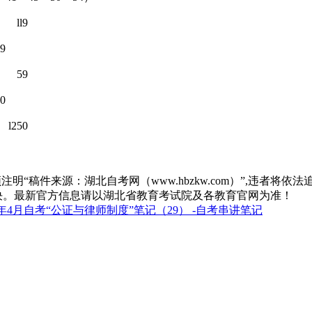
9
9
9
0
50
“稿件来源：湖北自考网（www.hbzkw.com）”,违者将依法
决。最新官方信息请以湖北省教育考试院及各教育官网为准！
年4月自考“公证与律师制度”笔记（29） -自考串讲笔记