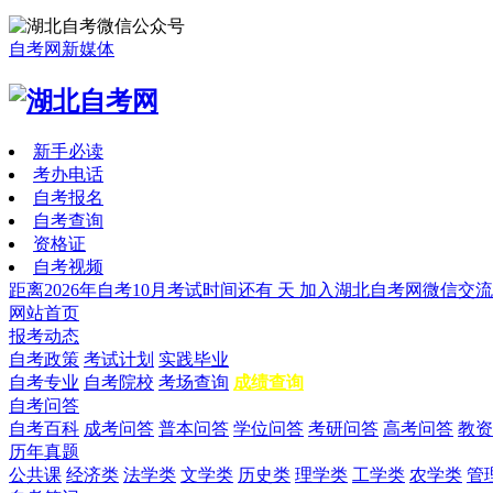
自考网新媒体
新手必读
考办电话
自考报名
自考查询
资格证
自考视频
距离2026年自考10月考试时间还有
天
加入湖北自考网微信交流
网站首页
报考动态
自考政策
考试计划
实践毕业
自考专业
自考院校
考场查询
成绩查询
自考问答
自考百科
成考问答
普本问答
学位问答
考研问答
高考问答
教资
历年真题
公共课
经济类
法学类
文学类
历史类
理学类
工学类
农学类
管