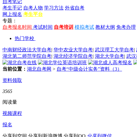
自考笔记
考生手记
自考人物
学习方法
外省自考
网上报名
考生平台
专题：
自考报名时间
考试时间
自考培训
模拟考试
教材大纲
免考办理
热门学校
中南财经政法大学自考
|
华中农业大学自考
|
武汉理工大学自考
|
湖北第二师范学院自考
|
湖北经济学院自考
|
湖北大学自考
|
武汉
当前位置：
湖北自考网
>
自考“中级会计实务”资料（3）
资料领取
3565
阅读量
视频课程
报名
分享到空间
分享到新浪微博
分享到QQ
分享到微信