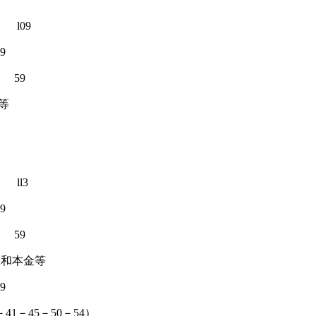
9
9
9
等
3
9
9
息和本金等
9
5－50－54）