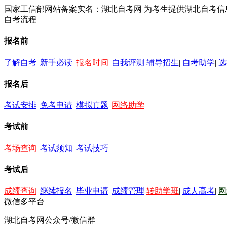
国家工信部网站备案实名：湖北自考网 为考生提供湖北自考
自考流程
报名前
了解自考
|
新手必读
|
报名时间
|
自我评测
辅导招生
|
自考助学
|
选
报名后
考试安排
|
免考申请
|
模拟真题
|
网络助学
考试前
考场查询
|
考试须知
|
考试技巧
考试后
成绩查询
|
继续报名
|
毕业申请
|
成绩管理
转助学班
|
成人高考
|
网
微信多平台
湖北自考网公众号/微信群