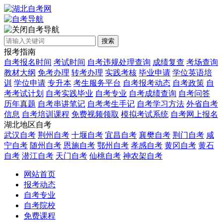
自考导航
搜索
报考指南
自考报名时间
考试时间
自考违规处理查询
成绩复查
考场查询
教材大纲
免考办理
转考办理
实践考核
毕业申请
学位英语培
训
学位申请
专升本
考生服务平台
自考报考动态
自考政策
自
考考试计划
自考实践毕业
自考专业
自考成绩查询
自考问答
历年真题
自考串讲笔记
自考考生手记
自考学习方法
外省自考
信息
自考培训课程
免费视频领取
模拟考试系统
自考网上报名
湖北地区自考
武汉自考
荆州自考
十堰自考
宜昌自考
襄樊自考
荆门自考
咸
宁自考
随州自考
恩施自考
鄂州自考
孝感自考
黄冈自考
黄石
自考
潜江自考
天门自考
仙桃自考
神农架自考
网站首页
报考动态
自考专业
自考院校
免费课程