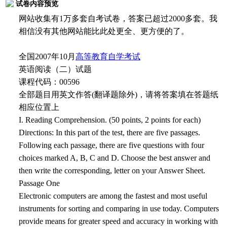
试卷内容预览
网站收集有1万多套自考试卷，答案已超过2000多套。我
相信没有其他网站能比此处更全、更方便的了。
全国2007年10月
高等教育自学考试
英语阅读（二）试题
课程代码：00596
全部题目用英文作答(翻译题除外)，请将答案填在答题纸
相应位置上
I. Reading Comprehension. (50 points, 2 points for each)
Directions: In this part of the test, there are five passages.
Following each passage, there are five questions with four
choices marked A, B, C and D. Choose the best answer and
then write the corresponding, letter on your Answer Sheet.
Passage One
Electronic computers are among the fastest and most useful
instruments for sorting and comparing in use today. Computers
provide means for greater speed and accuracy in working with