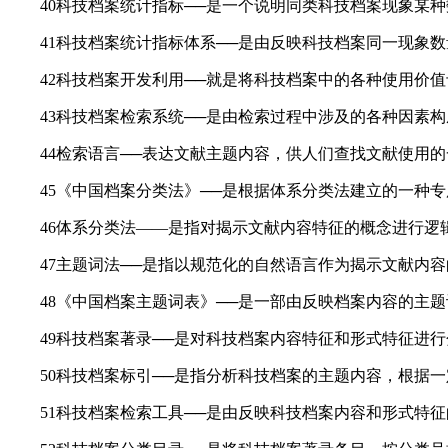
40科技档案统计指标──是一个说明同类科技档案现象某种
41科技档案统计指标体系──是由反映科技档案同一现象数
42科技档案开发利用──就是将科技档案中的各种使用价值
43科技档案检索系统──是由检索过程中涉及的各种因素构成
44检索语言──表达文献主题内容，供人们查找文献使用的
45《中国档案分类法》──是根据体系分类法建立的一种专
46体系分类法——是指对揭示文献内容特征的概念进行逻
47主题词法──是指以规范化的自然语言作为揭示文献内容
48《中国档案主题词表》──是一部由反映档案内容的主题
49科技档案著录──是对科技档案内容特征和形式特征进行
50科技档案标引──是指分析科技档案的主题内容，根据一
51科技档案检索工具──是由反映科技档案内容和形式特征