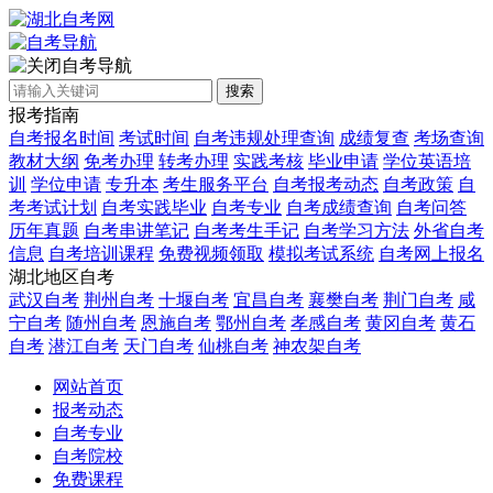
自考导航
搜索
报考指南
自考报名时间
考试时间
自考违规处理查询
成绩复查
考场查询
教材大纲
免考办理
转考办理
实践考核
毕业申请
学位英语培
训
学位申请
专升本
考生服务平台
自考报考动态
自考政策
自
考考试计划
自考实践毕业
自考专业
自考成绩查询
自考问答
历年真题
自考串讲笔记
自考考生手记
自考学习方法
外省自考
信息
自考培训课程
免费视频领取
模拟考试系统
自考网上报名
湖北地区自考
武汉自考
荆州自考
十堰自考
宜昌自考
襄樊自考
荆门自考
咸
宁自考
随州自考
恩施自考
鄂州自考
孝感自考
黄冈自考
黄石
自考
潜江自考
天门自考
仙桃自考
神农架自考
网站首页
报考动态
自考专业
自考院校
免费课程