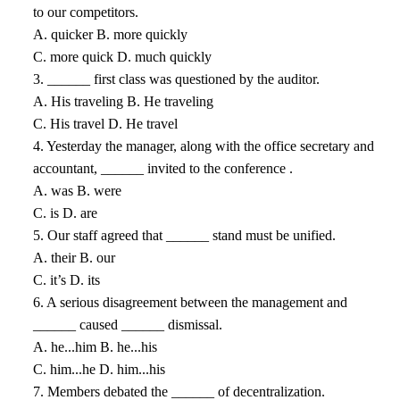
to our competitors.
A. quicker B. more quickly
C. more quick D. much quickly
3. ______ first class was questioned by the auditor.
A. His traveling B. He traveling
C. His travel D. He travel
4. Yesterday the manager, along with the office secretary and
accountant, ______ invited to the conference .
A. was B. were
C. is D. are
5. Our staff agreed that ______ stand must be unified.
A. their B. our
C. it’s D. its
6. A serious disagreement between the management and
______ caused ______ dismissal.
A. he...him B. he...his
C. him...he D. him...his
7. Members debated the ______ of decentralization.