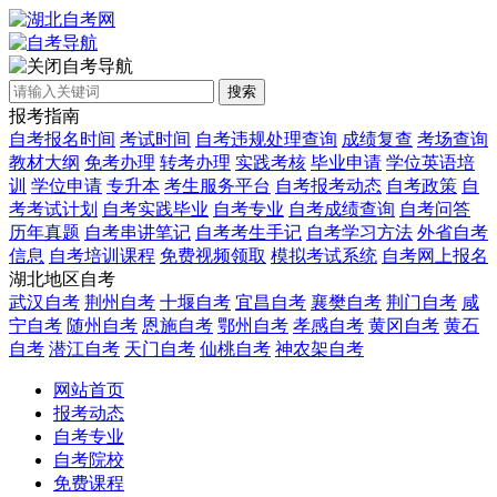
自考导航
搜索
报考指南
自考报名时间
考试时间
自考违规处理查询
成绩复查
考场查询
教材大纲
免考办理
转考办理
实践考核
毕业申请
学位英语培
训
学位申请
专升本
考生服务平台
自考报考动态
自考政策
自
考考试计划
自考实践毕业
自考专业
自考成绩查询
自考问答
历年真题
自考串讲笔记
自考考生手记
自考学习方法
外省自考
信息
自考培训课程
免费视频领取
模拟考试系统
自考网上报名
湖北地区自考
武汉自考
荆州自考
十堰自考
宜昌自考
襄樊自考
荆门自考
咸
宁自考
随州自考
恩施自考
鄂州自考
孝感自考
黄冈自考
黄石
自考
潜江自考
天门自考
仙桃自考
神农架自考
网站首页
报考动态
自考专业
自考院校
免费课程