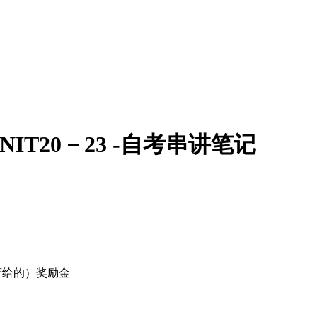
T20－23 -自考串讲笔记
d （政府给的）奖励金