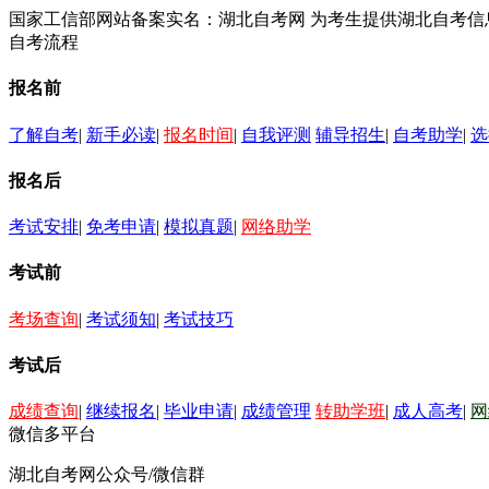
国家工信部网站备案实名：湖北自考网 为考生提供湖北自考
自考流程
报名前
了解自考
|
新手必读
|
报名时间
|
自我评测
辅导招生
|
自考助学
|
选
报名后
考试安排
|
免考申请
|
模拟真题
|
网络助学
考试前
考场查询
|
考试须知
|
考试技巧
考试后
成绩查询
|
继续报名
|
毕业申请
|
成绩管理
转助学班
|
成人高考
|
网
微信多平台
湖北自考网公众号/微信群