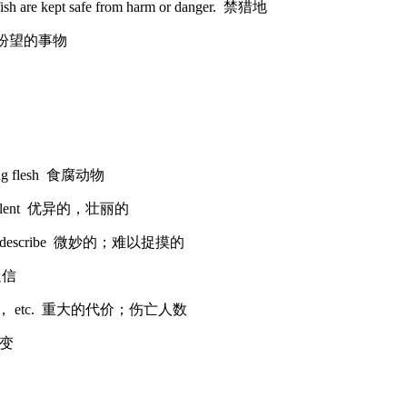
fish are kept safe from harm or danger. 禁猎地
 前程；盼望的事物
aying flesh 食腐动物
 excellent 优异的，壮丽的
eive or describe 微妙的；难以捉摸的
 迷信
 accident， etc. 重大的代价；伤亡人数
转变