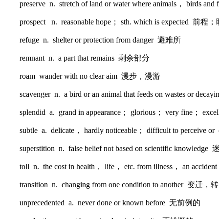
preserve n. stretch of land or water where animals， birds and 
prospect n. reasonable hope； sth. which is expected
refuge n. shelter or protection from danger 避难所
remnant n. a part that remains 剩余部分
roam wander with no clear aim 漫步，漫游
scavenger n. a bird or an animal that feeds on wastes or dec
splendid a. grand in appearance； glorious； very fine；
subtle a. delicate， hardly noticeable； difficult to perc
superstition n. false belief not based on scientific knowledge
toll n. the cost in health， life， etc. from illness， an
transition n. changing from one condition to another 变迁，
unprecedented a. never done or known before 无前例的