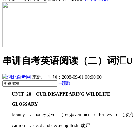
串讲自考英语阅读（二）词汇UNI
湖北自考网
来源：
时间：2008-09-01 00:00:00
+
领取
UNIT 20 OUR DISAPPEARING WILDLIFE
GLOSSARY
bounty n. money given （by government ） for rewar
carrion n. dead and decaying flesh 腐尸