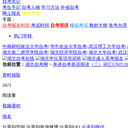
自考笔记
考生手记
自考人物
学习方法
外省自考
网上报名
考生平台
专题：
自考报名时间
考试时间
自考培训
模拟考试
教材大纲
免考办理
热门学校
中南财经政法大学自考
|
华中农业大学自考
|
武汉理工大学自考
|
湖北第二师范学院自考
|
湖北经济学院自考
|
湖北大学自考
|
武汉
当前位置：
湖北自考网
>
串讲自考英语阅读（二）词汇UNIT20
资料领取
3471
阅读量
视频课程
报名
分享到空间
分享到新浪微博
分享到QQ
分享到微信