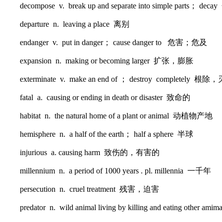
decompose v. break up and separate into simple parts； dec
departure n. leaving a place 离别
endanger v. put in danger； cause danger to 危害；危及
expansion n. making or becoming larger 扩张，膨胀
exterminate v. make an end of ； destroy completely 根除
fatal a. causing or ending in death or disaster 致命的
habitat n. the natural home of a plant or animal 动植物产地
hemisphere n. a half of the earth； half a sphere 半球
injurious a. causing harm 致伤的，有害的
millennium n. a period of 1000 years . pl. millennia 一千年
persecution n. cruel treatment 残害，迫害
predator n. wild animal living by killing and eating o