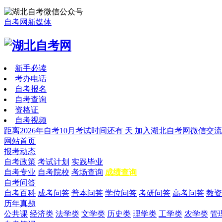
自考网新媒体
新手必读
考办电话
自考报名
自考查询
资格证
自考视频
距离2026年自考10月考试时间还有
天
加入湖北自考网微信交流
网站首页
报考动态
自考政策
考试计划
实践毕业
自考专业
自考院校
考场查询
成绩查询
自考问答
自考百科
成考问答
普本问答
学位问答
考研问答
高考问答
教资
历年真题
公共课
经济类
法学类
文学类
历史类
理学类
工学类
农学类
管