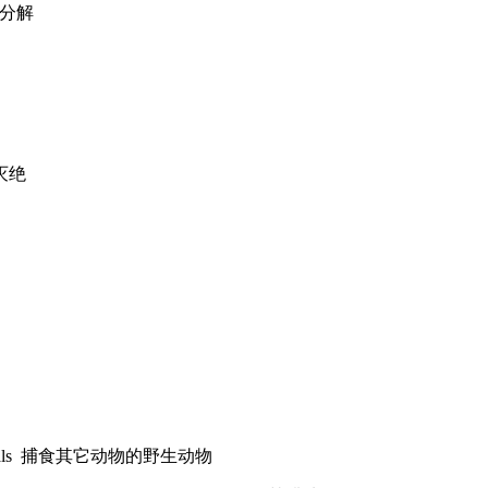
ay 分解
，灭绝
ther amimals 捕食其它动物的野生动物