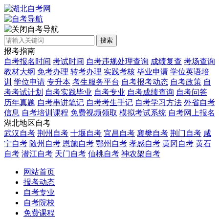
自考导航
搜索
报考指南
自考报名时间
考试时间
自考违规处理查询
成绩复查
考场查询
教材大纲
免考办理
转考办理
实践考核
毕业申请
学位英语培
训
学位申请
专升本
考生服务平台
自考报考动态
自考政策
自
考考试计划
自考实践毕业
自考专业
自考成绩查询
自考问答
历年真题
自考串讲笔记
自考考生手记
自考学习方法
外省自考
信息
自考培训课程
免费视频领取
模拟考试系统
自考网上报名
湖北地区自考
武汉自考
荆州自考
十堰自考
宜昌自考
襄樊自考
荆门自考
咸
宁自考
随州自考
恩施自考
鄂州自考
孝感自考
黄冈自考
黄石
自考
潜江自考
天门自考
仙桃自考
神农架自考
网站首页
报考动态
自考专业
自考院校
免费课程