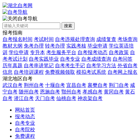
自考导航
搜索
报考指南
自考报名时间
考试时间
自考违规处理查询
成绩复查
考场查询
教材大纲
免考办理
转考办理
实践考核
毕业申请
学位英语培
训
学位申请
专升本
考生服务平台
自考报考动态
自考政策
自
考考试计划
自考实践毕业
自考专业
自考成绩查询
自考问答
历年真题
自考串讲笔记
自考考生手记
自考学习方法
外省自考
信息
自考培训课程
免费视频领取
模拟考试系统
自考网上报名
湖北地区自考
武汉自考
荆州自考
十堰自考
宜昌自考
襄樊自考
荆门自考
咸
宁自考
随州自考
恩施自考
鄂州自考
孝感自考
黄冈自考
黄石
自考
潜江自考
天门自考
仙桃自考
神农架自考
网站首页
报考动态
自考专业
自考院校
免费课程