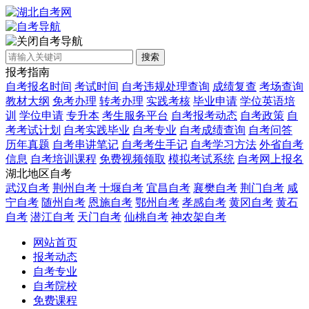
自考导航
搜索
报考指南
自考报名时间
考试时间
自考违规处理查询
成绩复查
考场查询
教材大纲
免考办理
转考办理
实践考核
毕业申请
学位英语培
训
学位申请
专升本
考生服务平台
自考报考动态
自考政策
自
考考试计划
自考实践毕业
自考专业
自考成绩查询
自考问答
历年真题
自考串讲笔记
自考考生手记
自考学习方法
外省自考
信息
自考培训课程
免费视频领取
模拟考试系统
自考网上报名
湖北地区自考
武汉自考
荆州自考
十堰自考
宜昌自考
襄樊自考
荆门自考
咸
宁自考
随州自考
恩施自考
鄂州自考
孝感自考
黄冈自考
黄石
自考
潜江自考
天门自考
仙桃自考
神农架自考
网站首页
报考动态
自考专业
自考院校
免费课程