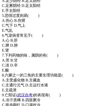
A.足少阴经 B.足太阴经
C.足厥阴经 D.足太阳经
E.手太阳经
5.恐惧过度则易( )
A.伤心 B.伤肾
C.气下 D.气上
E.气乱
6.气逆病变常见于( )
A.心 B.肝
C.脾 D.肺
E.肾
7.下列药物的味，属阴的有( )
A.苦 B.甘
C.淡 D.辛
E.酸
8.六腑之一的三焦的主要生理功能是( )
A.主受盛化物 B.主藏血
C.主通行元气 D.主运行水液
E.主疏泄
9.亡阳证(
武汉自考
)的表现有( )
A.冷汗质稀 B.四肢厥冷
C.面赤颧红 D.口渴饮冷