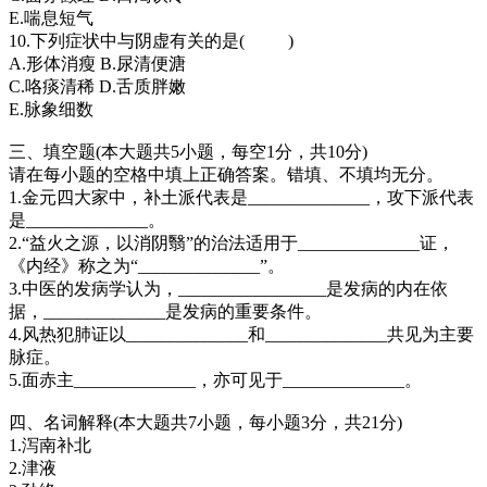
E.喘息短气
10.下列症状中与阴虚有关的是( )
A.形体消瘦 B.尿清便溏
C.咯痰清稀 D.舌质胖嫩
E.脉象细数
三、填空题(本大题共5小题，每空1分，共10分)
请在每小题的空格中填上正确答案。错填、不填均无分。
1.金元四大家中，补土派代表是______________，攻下派代表
是______________。
2.“益火之源，以消阴翳”的治法适用于______________证，
《内经》称之为“______________”。
3.中医的发病学认为，_________________是发病的内在依
据，______________是发病的重要条件。
4.风热犯肺证以______________和______________共见为主要
脉症。
5.面赤主______________，亦可见于______________。
四、名词解释(本大题共7小题，每小题3分，共21分)
1.泻南补北
2.津液