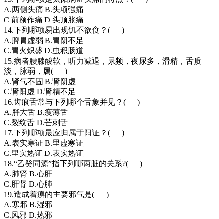
A.两侧头痛 B.头项强痛
C.前额作痛 D.头顶胀痛
14.下列哪项易出现饥不欲食？( )
A.脾胃虚弱 B.胃阴不足
C.胃火炽盛 D.虫积肠道
15.病者腰膝酸软，听力减退，尿频，夜尿多，滑精，舌质
淡，脉弱，属( )
A.肾气不固 B.肾阴虚
C.肾阳虚 D.肾精不足
16.齿痕舌常与下列哪个舌象并见？( )
A.胖大舌 B.瘦薄舌
C.裂纹舌 D.芒刺舌
17.下列哪项最应归属于阳证？( )
A.表实寒证 B.里虚寒证
C.里实热证 D.表实热证
18.“乙癸同源”指下列哪两脏的关系?( )
A.肺肾 B.心肝
C.肝肾 D.心肺
19.造成着痹的主要邪气是( )
A.寒邪 B.湿邪
C.风邪 D.热邪