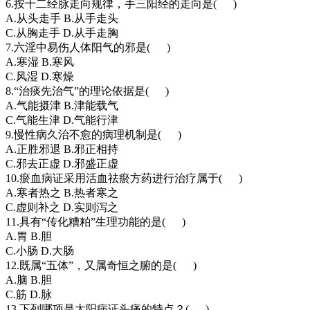
6.按十二经脉走向规律，手三阳经的走向是( )
A.从头走手 B.从手走头
C.从胸走手 D.从手走胸
7.六淫中易伤人体阳气的邪是( )
A.寒湿 B.寒风
C.风湿 D.寒燥
8.“治痰先治气”的理论依据是( )
A.气能摄津 B.津能载气
C.气能生津 D.气能行津
9.慢性病久治不愈的病理机制是( )
A.正胜邪退 B.邪正相持
C.邪去正虚 D.邪盛正虚
10.瘀血病证采用活血祛瘀方药进行治疗属于( )
A.寒者热之 B.热者寒之
C.虚则补之 D.实则泻之
11.具有“传化糟粕”生理功能的是( )
A.胃 B.胆
C.小肠 D.大肠
12.既属“五体”，又属奇恒之腑的是( )
A.脑 B.胆
C.筋 D.脉
13.下列哪项是太阳病证头痛的特点？( )