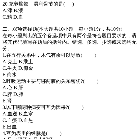
20.充养脑髓，滑利骨节的是( )
A.津 B.液
C.精 D.血
二、双项选择题(本大题共10小题，每小题1分，共10分)
在每小题列出的五个备选项中只有两个是符合题目要求的，请
将其代码填写在题后的括号内。错选、多选、少选或未选均无
分。
1.在五行关系中，木气有余可以导致( )
A.克土 B.乘土
C.生火 D.侮金
E.侮水
2.呼吸运动主要与哪两脏的关系密切?( )
A.心 B.肝
C.脾 D.肺
E.肾
3.以下哪两种病变可互为因果?( )
A.血逆 B.血寒
C.血瘀 D.血热
E.出血
4.互为表里的经脉是( )