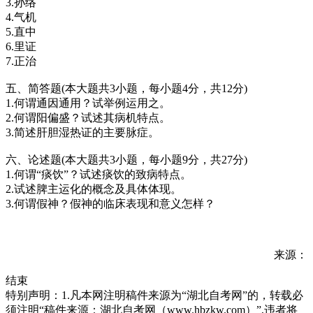
3.孙络
4.气机
5.直中
6.里证
7.正治
五、简答题(本大题共3小题，每小题4分，共12分)
1.何谓通因通用？试举例运用之。
2.何谓阳偏盛？试述其病机特点。
3.简述肝胆湿热证的主要脉症。
六、论述题(本大题共3小题，每小题9分，共27分)
1.何谓“痰饮”？试述痰饮的致病特点。
2.试述脾主运化的概念及具体体现。
3.何谓假神？假神的临床表现和意义怎样？
来源：
结束
特别声明：1.凡本网注明稿件来源为“湖北自考网”的，转载必
须注明“稿件来源：湖北自考网（www.hbzkw.com）”,违者将