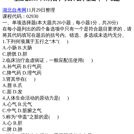
湖北自考网
11月29日整理
课程代码：02930
一、单项选择题(本大题共20小题，每小题1分，共20分)
在每小题列出的四个备选项中只有一个是符合题目要求的，请
将其代码填写在题后的括号内。错选、多选或未选均无分。
1.下列何项属于五行之“木”( )
A.小肠 B.大肠
C.膀胱 D.胆
2.临床治疗血虚病证，一般应配伍使用( )
A.补气药 B.行气药
C.降气药 D.理气药
3.肾其华在( )
A.唇 B.爪
C.面 D.发
4.人体生命活动的原动力是( )
A.心气 B.元气
C.中气 D.脏腑之气
5.称为“华盖”之脏的是( )
A.心 B.肝
C.脾 D.肺