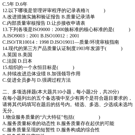
C.5年 D.6年
12.以下哪项是管理评审程序的记录表格?( )
A.改进措施实施和验证报告 B.质量记录清单
C.内部质量审核报告 D.让步接收申请表
13.下列各项是ISO9000：2000族标准的核心标准的是( )
A.ISO9003：2001 B.ISO10012：2001
C.ISO/TR10014：1998 D.ISO19011—质量/环境审核指南
14.现代的第三方产品质量认证制度1903年发源于( )
A.英国 B.美国
C.法国 D.日本
15.组织的一个永恒目标是( )
A.持续改进总体业绩 B.加强领导作用
C.促进全员参与 D.强调过程方法
二、多项选择题(本大题共10小题，每小题2分，共20分)
在每小题列出的五个备选项中至少有两个是符合题目要求的，
请将其代码填写在题后的括号内。错选、多选、少选或未选均
无分。
1.物业服务质量的“六大特征”包括( )
A.服务质量标准的动态性 B.服务质量存在起伏的可能
C.服务质量呈现的短暂性 D.服务构成的综合性