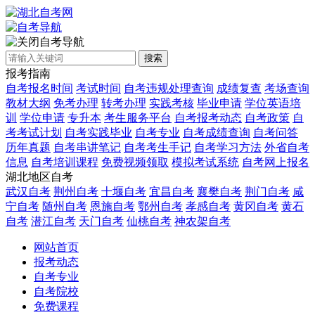
自考导航
搜索
报考指南
自考报名时间
考试时间
自考违规处理查询
成绩复查
考场查询
教材大纲
免考办理
转考办理
实践考核
毕业申请
学位英语培
训
学位申请
专升本
考生服务平台
自考报考动态
自考政策
自
考考试计划
自考实践毕业
自考专业
自考成绩查询
自考问答
历年真题
自考串讲笔记
自考考生手记
自考学习方法
外省自考
信息
自考培训课程
免费视频领取
模拟考试系统
自考网上报名
湖北地区自考
武汉自考
荆州自考
十堰自考
宜昌自考
襄樊自考
荆门自考
咸
宁自考
随州自考
恩施自考
鄂州自考
孝感自考
黄冈自考
黄石
自考
潜江自考
天门自考
仙桃自考
神农架自考
网站首页
报考动态
自考专业
自考院校
免费课程