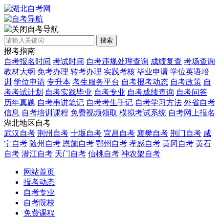
自考导航
搜索
报考指南
自考报名时间
考试时间
自考违规处理查询
成绩复查
考场查询
教材大纲
免考办理
转考办理
实践考核
毕业申请
学位英语培
训
学位申请
专升本
考生服务平台
自考报考动态
自考政策
自
考考试计划
自考实践毕业
自考专业
自考成绩查询
自考问答
历年真题
自考串讲笔记
自考考生手记
自考学习方法
外省自考
信息
自考培训课程
免费视频领取
模拟考试系统
自考网上报名
湖北地区自考
武汉自考
荆州自考
十堰自考
宜昌自考
襄樊自考
荆门自考
咸
宁自考
随州自考
恩施自考
鄂州自考
孝感自考
黄冈自考
黄石
自考
潜江自考
天门自考
仙桃自考
神农架自考
网站首页
报考动态
自考专业
自考院校
免费课程