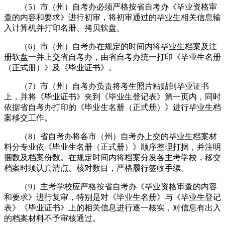
（5）市（州）自考办必须严格按省自考办《毕业资格审
查的内容和要求》进行初审，将初审通过的毕业生相关信息输
入计算机并打印名册、拷贝软盘。
（6）市（州）自考办在规定的时间内将毕业生档案及注
册软盘一并上交省自考办，由省自考办统一打印《毕业生名册
（正式册）》及《毕业证书》。
（7）市（州）自考办负责将考生照片粘贴到毕业证书
上，并将《毕业证书》夹到《毕业生登记表》第一页内，同时
依据省自考办打印的《毕业生名册（正式册）》进行毕业生档
案移交工作。
（8）省自考办将各市（州）自考办上交的毕业生档案材
料分专业依《毕业生名册（正式册）》顺序整理打捆，并注明
捆数及档案份数。在规定时间内将档案分发各主考学校，移交
档案时须认真清点、核对数目，严格履行签收手续。
（9）主考学校应严格按省自考办《毕业资格审查的内容
和要求》进行复审，特别是对《毕业生名册》与《毕业生登记
表》《毕业证书》上的相关信息进行逐一核实，对信息有出入
的档案材料不予审核通过。