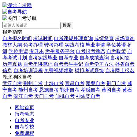
自考导航
搜索
报考指南
自考报名时间
考试时间
自考违规处理查询
成绩复查
考场查询
教材大纲
免考办理
转考办理
实践考核
毕业申请
学位英语培
训
学位申请
专升本
考生服务平台
自考报考动态
自考政策
自
考考试计划
自考实践毕业
自考专业
自考成绩查询
自考问答
历年真题
自考串讲笔记
自考考生手记
自考学习方法
外省自考
信息
自考培训课程
免费视频领取
模拟考试系统
自考网上报名
湖北地区自考
武汉自考
荆州自考
十堰自考
宜昌自考
襄樊自考
荆门自考
咸
宁自考
随州自考
恩施自考
鄂州自考
孝感自考
黄冈自考
黄石
自考
潜江自考
天门自考
仙桃自考
神农架自考
网站首页
报考动态
自考专业
自考院校
免费课程