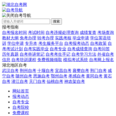
自考导航
搜索
报考指南
自考报名时间
考试时间
自考违规处理查询
成绩复查
考场查询
教材大纲
免考办理
转考办理
实践考核
毕业申请
学位英语培
训
学位申请
专升本
考生服务平台
自考报考动态
自考政策
自
考考试计划
自考实践毕业
自考专业
自考成绩查询
自考问答
历年真题
自考串讲笔记
自考考生手记
自考学习方法
外省自考
信息
自考培训课程
免费视频领取
模拟考试系统
自考网上报名
湖北地区自考
武汉自考
荆州自考
十堰自考
宜昌自考
襄樊自考
荆门自考
咸
宁自考
随州自考
恩施自考
鄂州自考
孝感自考
黄冈自考
黄石
自考
潜江自考
天门自考
仙桃自考
神农架自考
网站首页
报考动态
自考专业
自考院校
免费课程