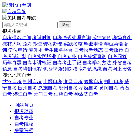
自考导航
搜索
报考指南
自考报名时间
考试时间
自考违规处理查询
成绩复查
考场查询
教材大纲
免考办理
转考办理
实践考核
毕业申请
学位英语培
训
学位申请
专升本
考生服务平台
自考报考动态
自考政策
自
考考试计划
自考实践毕业
自考专业
自考成绩查询
自考问答
历年真题
自考串讲笔记
自考考生手记
自考学习方法
外省自考
信息
自考培训课程
免费视频领取
模拟考试系统
自考网上报名
湖北地区自考
武汉自考
荆州自考
十堰自考
宜昌自考
襄樊自考
荆门自考
咸
宁自考
随州自考
恩施自考
鄂州自考
孝感自考
黄冈自考
黄石
自考
潜江自考
天门自考
仙桃自考
神农架自考
网站首页
报考动态
自考专业
自考院校
免费课程