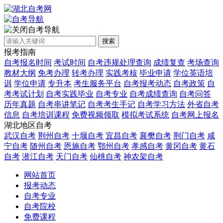
自考导航
搜索
报考指南
自考报名时间
考试时间
自考违规处理查询
成绩复查
考场查询
教材大纲
免考办理
转考办理
实践考核
毕业申请
学位英语培
训
学位申请
专升本
考生服务平台
自考报考动态
自考政策
自
考考试计划
自考实践毕业
自考专业
自考成绩查询
自考问答
历年真题
自考串讲笔记
自考考生手记
自考学习方法
外省自考
信息
自考培训课程
免费视频领取
模拟考试系统
自考网上报名
湖北地区自考
武汉自考
荆州自考
十堰自考
宜昌自考
襄樊自考
荆门自考
咸
宁自考
随州自考
恩施自考
鄂州自考
孝感自考
黄冈自考
黄石
自考
潜江自考
天门自考
仙桃自考
神农架自考
网站首页
报考动态
自考专业
自考院校
免费课程