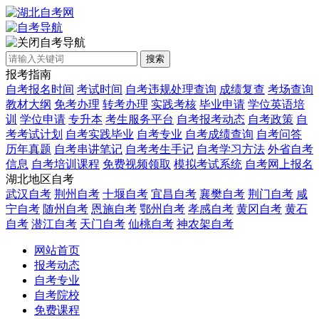
自考导航
搜索
报考指南
自考报名时间
考试时间
自考违规处理查询
成绩复查
考场查询
教材大纲
免考办理
转考办理
实践考核
毕业申请
学位英语培
训
学位申请
专升本
考生服务平台
自考报考动态
自考政策
自
考考试计划
自考实践毕业
自考专业
自考成绩查询
自考问答
历年真题
自考串讲笔记
自考考生手记
自考学习方法
外省自考
信息
自考培训课程
免费视频领取
模拟考试系统
自考网上报名
湖北地区自考
武汉自考
荆州自考
十堰自考
宜昌自考
襄樊自考
荆门自考
咸
宁自考
随州自考
恩施自考
鄂州自考
孝感自考
黄冈自考
黄石
自考
潜江自考
天门自考
仙桃自考
神农架自考
网站首页
报考动态
自考专业
自考院校
免费课程