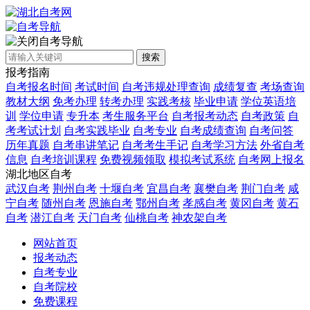
自考导航
搜索
报考指南
自考报名时间
考试时间
自考违规处理查询
成绩复查
考场查询
教材大纲
免考办理
转考办理
实践考核
毕业申请
学位英语培
训
学位申请
专升本
考生服务平台
自考报考动态
自考政策
自
考考试计划
自考实践毕业
自考专业
自考成绩查询
自考问答
历年真题
自考串讲笔记
自考考生手记
自考学习方法
外省自考
信息
自考培训课程
免费视频领取
模拟考试系统
自考网上报名
湖北地区自考
武汉自考
荆州自考
十堰自考
宜昌自考
襄樊自考
荆门自考
咸
宁自考
随州自考
恩施自考
鄂州自考
孝感自考
黄冈自考
黄石
自考
潜江自考
天门自考
仙桃自考
神农架自考
网站首页
报考动态
自考专业
自考院校
免费课程