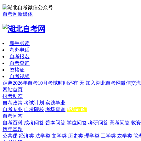
自考网新媒体
新手必读
考办电话
自考报名
自考查询
资格证
自考视频
距离2026年自考10月考试时间还有
天
加入湖北自考网微信交流
网站首页
报考动态
自考政策
考试计划
实践毕业
自考专业
自考院校
考场查询
成绩查询
自考问答
自考百科
成考问答
普本问答
学位问答
考研问答
高考问答
教资
历年真题
公共课
经济类
法学类
文学类
历史类
理学类
工学类
农学类
管