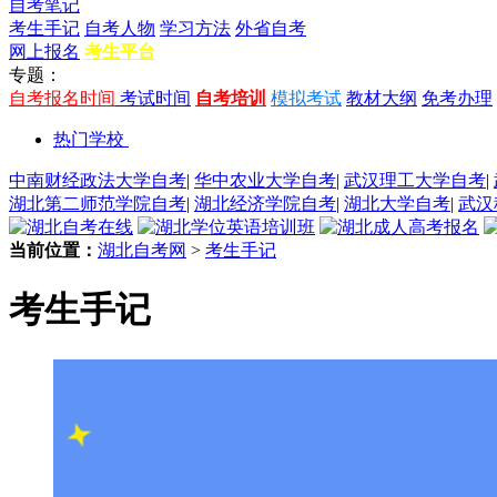
自考笔记
考生手记
自考人物
学习方法
外省自考
网上报名
考生平台
专题：
自考报名时间
考试时间
自考培训
模拟考试
教材大纲
免考办理
热门学校
中南财经政法大学自考
|
华中农业大学自考
|
武汉理工大学自考
|
湖北第二师范学院自考
|
湖北经济学院自考
|
湖北大学自考
|
武汉
当前位置：
湖北自考网
>
考生手记
考生手记