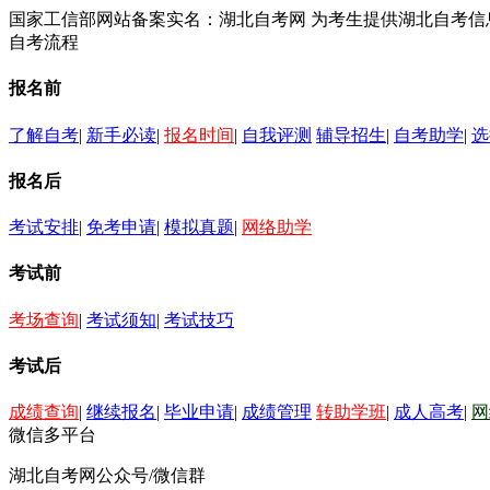
国家工信部网站备案实名：湖北自考网 为考生提供湖北自考
自考流程
报名前
了解自考
|
新手必读
|
报名时间
|
自我评测
辅导招生
|
自考助学
|
选
报名后
考试安排
|
免考申请
|
模拟真题
|
网络助学
考试前
考场查询
|
考试须知
|
考试技巧
考试后
成绩查询
|
继续报名
|
毕业申请
|
成绩管理
转助学班
|
成人高考
|
网
微信多平台
湖北自考网公众号/微信群