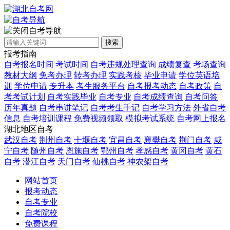
自考导航
搜索
报考指南
自考报名时间
考试时间
自考违规处理查询
成绩复查
考场查询
教材大纲
免考办理
转考办理
实践考核
毕业申请
学位英语培
训
学位申请
专升本
考生服务平台
自考报考动态
自考政策
自
考考试计划
自考实践毕业
自考专业
自考成绩查询
自考问答
历年真题
自考串讲笔记
自考考生手记
自考学习方法
外省自考
信息
自考培训课程
免费视频领取
模拟考试系统
自考网上报名
湖北地区自考
武汉自考
荆州自考
十堰自考
宜昌自考
襄樊自考
荆门自考
咸
宁自考
随州自考
恩施自考
鄂州自考
孝感自考
黄冈自考
黄石
自考
潜江自考
天门自考
仙桃自考
神农架自考
网站首页
报考动态
自考专业
自考院校
免费课程